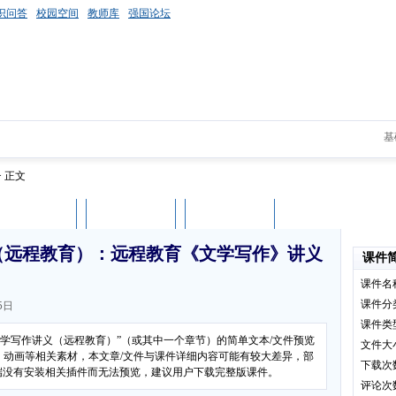
识问答
校园空间
教师库
强国论坛
基
> 正文
课件评论
用户列表
立即下载
（远程教育）：远程教育《文学写作》讲义
课件
课件名
课件分
5日
课件类
文学写作讲义（远程教育）”（或其中一个章节）的简单文本/文件预览
文件大
、动画等相关素材，本文章/文件与课件详细内容可能有较大差异，部
下载次
客户端没有安装相关插件而无法预览，建议用户下载完整版课件。
评论次