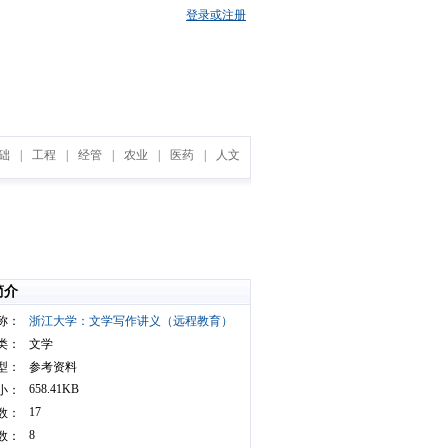
登录或注册
础
|
工程
|
经管
|
农业
|
医药
|
人文
简介
称：
浙江大学：文学写作讲义（远程教育）
类：
文学
型：
参考资料
658.41KB
小：
17
数：
8
数：