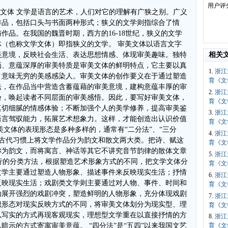
用户评
是，该把它放在何处？ 几十年，你走遍大地， 偌大的国土呵， 哪里能容下它， 和我这一点赤诚的心意？ 呵，今天， 追念你——会受迫害， 哀悼你——将遭通缉， 我这小小的花圈呀， 只能把它悄悄地放在 我的并不宽敞的家里， 放在你的遗像前， 我想，这就是—— 放在长天漠漠的风雪中， 放在黄河不息的涛声里； 放在旗飞鼓响的战场， 放在万木吐绿的大地…… 并且，我要写一首诗， 暂埋进这冰封雪覆的土地， 待明天，春满人间， 我坚信，它会萌生， 迎着阳光， 长出绿油油、绿油油的 美丽的叶子…… 这是《一月的哀思》的第一节，全诗可以在课件中找到。 （3）情歌。情歌，又叫恋歌，是吟咏男女爱情的诗歌。 蒹葭（诗经·秦风） 蒹葭苍苍，白露为霜。所谓伊人，在水一方。? 溯洄从之，道阻且长。溯游从之，宛在水中央。? 蒹葭萋萋，白露未晰。所谓伊人，在水之湄。? 溯洄从之，道阻且跻。溯游从之，宛在水中坻。? 蒹葭采采，白露未已。所谓伊人，在水之泗。? 溯洄从之，道阻且右。溯游从之，宛在水中址。 （4）田园诗和山水诗。田园诗和山水诗属于借景抒情或寓情于景的作品。诗人借描绘客观景色，抒写主观情致，表达内心感受，寄寓遐想思考。 归园田居 陶渊明 少无适俗韵， 性本爱丘山。 误落尘网中， 一去三十年。 羁鸟恋旧林， 池鱼思故渊。 开荒南野际， 守拙归园田。 方宅十余亩， 草屋八九间。 榆柳荫后檐， 桃李罗堂前。 暧暧远人村， 依依墟里烟。 狗吠深巷中， 鸡鸣桑树颠。 户庭无尘杂， 虚室有余闲。 久在樊笼中， 复得返自然。 （5）讽刺诗。讽刺诗是通过运用夸张、变形、荒诞、怪异等艺术手法暴露、揭批社会丑陋现象，对之进行辛辣的嘲讽和鞭挞，以达到惩恶扬善的目的。 跳蚤之歌 歌德 从前有一位国王， 他有一只大跳蚤， 他对它宠爱非常， 比太子不差分毫。 他传见裁缝师傅， 裁缝来到了官里： “给公子量量衣服， 再给他量量裤子！” 公子于是换新装， 穿上锦缎和丝绒， 绶带飘在衣服上， 十字勋章多光荣， 立即就任宰相位， 佩上星形大勋章。 他的弟兄和姐妹， 也在朝中受封赏。 朝中公卿和贵妇， 无不深深受侵扰， 甚至王后和宫女， 也要被叮又被咬， 他们不敢掐死它， 浑身发痒不去搔， 我们可要掐死它， 如有一只来叮咬。 2、叙事诗 叙事诗是一种用诗歌的形式刻画人物、描述事件的叙事性作品。情节跳跃较大，内容相对集中，情事交融，以情感人。有英雄歌谣、史诗、寓言诗、童话诗、诗剧、故事诗等样式。 （1）英雄歌谣、史诗都是古老的叙事诗。 如蒙古的《格萨尔王传》、古希腊的荷马史诗。 （2）寓言诗、童话诗、诗剧。 如阮章竞的童话诗《金色的海螺》、歌德的诗剧《浮士德》。 （3）故事诗。 如如普希金童话诗《渔夫与金鱼的故事》、李季的《王贵与李香香》等。 （二）根据诗歌表现形式的不同，可以分为旧体诗、新体诗和民歌。 1、旧体诗 旧体诗是相对于“五四”后的新体诗而言的，是我国古典诗词的通称，包括古风体、乐府诗、格律诗（律诗、绝句、词、曲）。 （1）古风体。古风体不受格律限制，每首句数不定，每句字数也不定，同一首诗则句有定数。一般地，根据每一诗句字数的多少又可分为四言、五言、七言和歌等几种。 古风（十九） 李白 西上莲花山，迢迢见明星。 素手把芙蓉，虚步蹑太清。 霓裳曳广带，飘拂升天行。 邀我登云台，高揖卫叔卿。 恍恍与之去，驾鸿凌紫冥。 俯视洛阳川，茫茫走胡兵。 流血涂野草，豺狼尽冠缨。 （2）乐府。“乐府”原指音乐机关，其职责之一是采集民间歌辞，配之以乐。后代将乐府所唱的诗歌也直接称作“乐府”，乐府便由机关名称变为带有音乐性的诗体的名称。乐府诗长短随意，句无定字，整散不拘，具有口语特色。 春江花月夜 张若虚 春江潮水连海平， 海上明月共潮生。 滟滟随波千万里， 何处春江无月明！ 江流宛转绕芳甸， 月照花林皆似霰； 空里流霜不觉飞， 汀上白沙看不见。 江天一色无纤尘， 皎皎空中孤月轮。 江畔何人初见月？ 江月何年初照人？ 人生代代无穷已， 江月年年只相似。 不知江月待何人， 但见长江送流水。 白云一片去悠悠， 青枫浦上不胜愁。 谁家今夜扁舟子？ 何处相思明月楼？ 可怜楼上月徘徊， 应照离人妆镜台。 玉户帘中卷不去， 捣衣砧上拂还来。 此时相望不相闻， 愿逐月华流照君。 鸿雁长飞光不度， 鱼龙潜跃水成文。 昨夜闲潭梦落花， 可怜春半不还家。 江水流春去欲尽， 江潭落月复西斜。 斜月沉沉藏海雾， 碣石潇湘无限路。 不知乘月几人归， 落月摇情满江树。 （此诗为乐府旧题） （3）格律诗。格律诗是一种具有固定格式和严格韵律的诗体。“律”，是声律、音律之意，主要指形式排偶、声调和谐的法则及整齐化、音乐化的规格。格律诗不仅篇有定句、句有定字、字有定声，而且在平仄、对仗、押韵、拈连等方面均有讲究，即使变化，也要遵循一定的规则。主要有律诗、绝句、词、曲几种形式。律诗始于南北朝，成于唐初，有五言律诗、七言律诗、排律（长律）之分。 春望 杜甫 国破山河在，城春草木深。 感时花溅泪，恨别鸟惊心。 烽火连三月，家书抵万金。 白头搔更短，浑欲不胜簪。 2、 新诗 新诗是相对于旧体诗而言的，是我国“五四”以来用白话文创作的诗歌的总称，在节段、诗行、字数、韵律等方面都较为自由灵活。新诗包括新格律诗、自由体诗、散文诗等。 甘蔗林——青纱帐 郭小川 南方的甘蔗林哪，南方的甘蔗林！ 你为什么这样香甜，又为什么那样严峻？ 北方的青纱帐啊，北方的青纱帐！ 你为什么那样遥远，又为什么这样亲近？ 我们的青纱帐哟，跟甘蔗林一样地布满浓阴， 那随风摆动的长叶啊，也一样地鸣奏嘹亮的琴音； 我们的青纱帐哟，跟甘蔗林一样地脉脉情深， 那载着阳光的露珠啊，也一样地照亮大地的清晨。 肃杀的秋天毕竟过去了，繁华的夏日已经来临， 这香甜的甘蔗林哟，哪还有青纱帐里的艰辛！ 时光象泉水一般涌啊，生活象海浪一般推进， 那遥远的青纱帐哟，哪曾有甘蔗林的芳芬！ 我年轻时代的战友啊，青纱帐里的亲人！ 让我们到甘蔗林集合吧，重新会会昔日的风云； 我战争中的伙伴啊，一起在北方长大的弟兄们！ 让我们到青纱帐去吧，喝令时间退回我们的青春。 可记得？我们曾经有过一个伟大的发现： 住在青纱帐里，高粱秸比甘蔗还要香甜； 可记得？我们曾经有过一个大胆的判断： 无论上海或北京，都不如这高粱地更叫人留恋。 可记得？我们曾经有过一种有趣的梦幻： 革命胜利以后，我们一道捋着白须、游遍江南； 可记得？我们曾经有过一点渺小的心愿： 到了社会主义时代，狠狠心每天抽它三支香烟。 可记得？我们曾经有过一个坚定的信念： 即使死了化为粪土，也能叫高粱长得杆粗粒圆； 可记得？我们曾经有过一次细致的计算： 只要青纱帐不倒，共产主义肯定要在下代实现。 可记得？在分别时，我们定过这样的方案： 将来，哪里有严重的困难，我们就在哪里见面； 可记得？在胜利时，我们发过这样的誓言： 往后，生活不管甜苦，永远也不忘记昨天和明天。 我年青时代的战友啊，青纱帐里的亲人！ 我们有的当了厂长、学者，有的作了编辑、将军， 能来甘蔗林里聚会吗？——不能又有什么要紧！ 我知道，你们有能力驾驭任何险恶的风云。 我战争中的伙伴啊，一起在北方长大的弟兄们！ 你们有的当了工人、教授，有的作了书记、农民， 能回到青纱帐去吗？——生活已经全新， 我知道，你们有勇气唤回自己的战斗的青春。 南方的甘蔗林哪，南方的甘蔗林！ 你为什么这样香甜，又为什么那样严峻？ 北方的青纱帐啊，北方的青纱帐！ 你为什么那样遥远，又为什么这样亲近？ （1）新格律诗，是对旧格律诗革新后创作的一种新的诗歌体式。它承袭了旧格律诗的句式，但不再有严格的平仄要求。 再别康桥 徐志摩 轻轻的我走了， 正如我轻轻的来； 我轻轻的招手， 作别西天的云彩。 那河畔的金柳 是夕阳中的新娘； 波光里的艳影， 在我的心头荡漾。 软泥上的青荇， 油油的在水底招摇； 在康河的柔波里， 我甘心做一条水草！ 那榆荫下的一潭， 不是清泉，是天上虹 揉碎在浮藻间， 沉淀着彩虹似的梦。 寻梦？撑一支长篙， 向青草更青处漫溯， 满载一船星辉， 在星辉斑斓里放歌。 但我不能放歌， 悄悄是别离的笙箫； 夏虫也为我沉默， 沉默是今晚的康桥！ 悄悄的我走了， 正如我悄悄的来； 我挥一挥衣袖， 不带走一片云彩。 （2）自由体诗完全突破了旧体诗的种种限制，字数、句数不定，形式不拘，长短不一，错落有致，适于充分畅达地抒发现代人的情思。 黎明的通知 艾青 为了我的祈愿 诗人啊，你起来吧 而且请你告诉他们给太阳 早晨，我从睡眠中醒来， 看见你的光辉就高兴； ——虽然昨夜我还是困倦， 而且被无数的恶梦纠缠。 你新鲜、温柔、明洁的光辉， 照在我久未打开的窗上， 把窗纸敷上浅黄如花粉的颜色， 嵌在浅蓝而整齐的格影里， 我心里充满感激，从床上起来， 打开已关了一个冬季的窗门， 让你把全金丝织的明丽的台巾， 铺展在我临窗的桌子上。 于是，我惊喜看见你： 这样的真实，不容许怀疑， 你站立在对面的山巅， 而且笑得那么明朗。 我用力睁开眼睛看你， 渴望能捕捉你的形象， 多么强烈，多么恍惚，多么庄严！ 你的光芒刺痛我的瞳孔。 太阳啊，你这不朽的哲人， 你把快乐带给人间， 即使最不幸的看见你， 也在心里感受你的安慰。 你是时间的锻冶工， 美好的生活镀金匠； 你把日子铸成无数金轮， 飞旋在古老的荒原上…… 假如没有你，太阳， 一切生命将匍匐在阴暗里， 即使有翅膀，也只能像蝙蝠 在永恒的黑夜里飞翔。 我爱你像人们爱他们的母亲， 你用光热哺育我的观念和思想—— 使我热情地生活，为理想而痛苦， 直到我的生命被死亡带走。 经历了寂寞漫长的冬季， 今天，我想到山巅上去， 解散我的衣服，赤裸着， 在你的光辉里沐浴我的灵魂…… 说他们所等待的已经要来 说我已踏着露水而来 已借着最后一颗星的照引而来 我从东方来 从汹涌着波涛的海上来 我将带光明给世界 又将带温暖给人类 借你正直人的嘴 请带去我的消息 通知眼睛被渴望所灼痛的人类 和远方的沉浸在苦难里的城市和村庄 请他们来欢迎我 白日的先驱，光明的使者 打开所有的窗子来欢迎 打开所有的门来欢迎 请鸣响汽笛来欢迎 请吹起号角来欢迎 请清道夫来打扫街衢 请搬运车来搬去垃圾 让劳动者以宽阔的步伐走在街上吧 让车辆以辉煌的行列从广场流过吧 请村庄也从潮湿的雾里醒来 为了欢迎我打开它们的篱笆 请村妇打开她们的鸡埘 请农夫从畜棚牵出耕牛 借你的热情的嘴通知他们 说我从山的那边来，从森林的那边来 请他们打扫干净那些晒场 和那些永远污秽的天井 请打开那糊有花纸的窗子 请打开那贴着春联的门 请叫醒殷勤的女人 和那打着鼾声的男子 请年轻的情人也起来 和那些贪睡的少女 请叫醒困倦的母亲 和他身边的婴孩 请叫醒每个人 连那些病者和产妇 连那些衰老的人们 呻吟在床上的人们 连那些因正义而战争的负伤者 和那些因家乡沦亡而流离的难民 请叫醒一切的不幸者 我会一并给他们以慰安 请叫醒一切爱生活的人 工人，技师及画家 请歌唱者唱着歌来欢迎 用草与露水所渗合的声音 请舞蹈者跳着舞来欢迎 披上她们白雾的晨衣 请叫那些健康而美丽的醒来 说我马上要来叩打他们的窗门 请你忠实于时间的诗人 带给人类以慰安的消息 请他们准备欢迎，请所有的人准备欢迎 当雄鸡最后一次鸣叫的时候我就到来 请他们用虔诚的眼睛凝视天边 我将给所有期待我的以最慈惠的光辉 趁这夜已快完了，请告诉他们 说他们所等待的就要来了 （3）散文诗是以散文形式写的介乎散文与诗歌之间兼具二者特点的新诗体，也可以说是散文化了的诗。它具有散文的灵便与情思，诗歌的特质与意蕴。形式更为自由，不但句无定字，而且不分诗行排列。散文诗的主要特点是：形散神凝、博而不杂、辞浅意深、言近旨远。 秋 夜 鲁迅 在我的后园，可以看见墙外有两株树，一株是枣树，还有一株也是枣树。 这上面的夜的天空，奇怪而高，我生平没有见过这样奇怪而高的天空。他仿佛要离开人间而去，使人们仰面不再看见。然而现在却非常之蓝，闪闪地睒着几十个星星的眼，冷眼。他的口角上现出微笑，似乎自以为大有深意，而将繁霜洒在我的园里的野花草上。 我不知道那些花草真叫什么名字，人们叫他们什么名字。我记得有一种开过极细小的粉红花，现在还开着，但是更极细小了，她在冷的夜气中，瑟缩地做梦，梦见春的到来，梦见秋的到来，梦见瘦的诗人将眼泪擦在她最末的花瓣上，告诉她秋虽然来，冬虽然来，而此后接着还是春，胡蝶乱飞，蜜蜂都唱起春词来了。她于是一笑，虽然颜色冻得红惨惨地，仍然瑟缩着。 枣树，他们简直落尽了叶子。先前，还有一两个孩子来打他们别人打剩的枣子，现在是一个也不剩了，连叶子也落尽了。他知道小粉红花的梦，秋后要有春；他也知道落叶的梦，春后还是秋。他简直落尽叶子，单剩干子，然而脱了当初满树是果实和叶子时候的弧形，欠伸得很舒服。但是，有几枝还低亚着，护定他从打枣的竿梢所得的皮伤，而最直最长的几枝，却已默默地铁似的直刺着奇怪而高的天空，使天空闪闪地鬼睒眼；直刺着天空中圆满的月亮，使月亮窘得发白。 鬼睒眼的天空越加非常之蓝，不安了，仿佛想离去人间，避开枣树，只将月亮剩下。然而月亮也暗暗地躲到东边去了。而一无所有的干子，却仍然默默地铁似的直刺着奇怪而高的天空，一意要制他的死命，不管他各式各样地睒着许多蛊惑的眼睛。 哇的一声，夜游的恶鸟飞过了。 我忽而听到夜半的笑声，吃吃地，似乎不愿意惊动睡着的人，然而四围的空气都应和着笑。夜半，没有别的人，我即刻听出这声音就在我嘴里，我也即刻被这笑声所驱逐，回进自己的房。灯火的带子也即刻被我旋高了。 后窗的玻璃上丁丁地响，还有许多小飞虫乱撞。不多久，几个进来了，许是从窗纸的破孔进来的。他们一进来，又在玻璃的灯罩上撞得丁丁地响。一个从上面撞进去了，他于是遇到火，而且我以为这火是真的。两三个却休息在灯的纸罩上喘气。那罩是昨晚新换的罩，雪白的纸，折出波浪纹的叠痕，一角还
相关
1.
浙江
育《文
2.
浙江
育《文
3.
浙江
育《文
4.
浙江
育《文
5.
浙江
育《文
6.
浙江
育《文
7.
浙江
育《文
8.
浙江
育《文