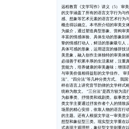
远程教育《文学写作》讲义（5） 审美文体 文学是语言的艺术，人们对它的理解有广狭之别。广义的文学涵盖了所有的语言文字行为与作品，包括口头与书面两种形式；狭义的文学则指综合了情感、想象等艺术元素的语言艺术行为与作品。在我国的魏晋时期，西方的16-18世纪，狭义的文学概念得以确立。本书所介绍的审美文体（也称文学文体）即指狭义的文学。 审美文体以语言文字为媒介，通过塑造典型形象、营构审美意境，反映社会生活、表达思想情感、体现审美趣味。独特丰富的情感体验、具体生动的形象刻画、意蕴深厚的审美特质是审美文体的鲜明特点，它主要以真挚的情感打动人，鲜活的形象吸引人，意味无穷的美感感染人。审美文体的创作要义在于通过塑造具体可感的形象，运用适宜的修辞技法，在作品当中营造含蓄蕴藉的审美意境，建构意蕴丰厚的审美意象，融入创作主体独特的审美体验，唤起读者不同层面的审美感悟。因此，要写好审美文体，必须善于积累丰厚的生活素材，注重真切细腻的情感体验；不断加强个人的美学修养，提高审美鉴赏能力，培养健康的审美趣味；增强语言驾驭能力，拓展艺术想象力。这样，才能创造出认识价值与审美价值相得益彰的文学佳作。 审美文体的表现形态是多种多样的，通常有“二分法”、“三分法”、“四分法”等几种分类方式。 我国古代习惯上将文学作品分为韵文和散文两大类。把诗、赋这样在语言上讲究音节韵律的文学样式称为韵文，而将寓言、神话等其它不讲究音节韵律的散体文章统称为散文。 “三分法”是西方较为流行的分类方法，根据塑造艺术形象方式的不同，把文学文体分为叙事类、抒情类和戏剧类。叙事类文学主要通过塑造人物形象、描述事件来反映现实生活；抒情类文学主要通过抒发作者个人的情致反映现实生活；戏剧类文学则主要通过对人物、事件、时间和场景的精心安排，依靠人物的语言行动展开强烈的戏剧冲突，塑造鲜明的人物形象，充分体现戏剧的主题。还有人根据文学这一审美意识形态对现实反映方式的不同，将审美文体划分为现实型、理想型和象征型三类。现实型文学重在以写实的方式再现客观现实，理想型文学重在以直接抒情的方式表现主观理想，象征型文学则重在以暗示的方式寄寓审美意蕴。 “四分法”是“五四”以来我国文艺理论界较为常用的分类方法。一般地，根据文学作品在语言运用、结构方式、表现手法等外部形态方面的基本特点，分为诗歌、散文、小说和戏剧文学。“四分法”相对于“二分法”、“三分法”来说，既考虑到了审美文体艺术形象的构成特点，又注意到了各种体裁的差异，更具科学性与概括力。 本课程采信“四分法”，分别对诗歌、散文、小说和戏剧文学进行介绍。 第四章 诗 歌 一、诗歌的涵义 诗歌是一种高度凝练集中地反映生活，用丰富的想像、富有节奏感和韵律美的语言来抒发情感的文学体裁。诗歌渊远流长，是人类历史上最早出现的一种文学样式。古代称合乐者为歌，不合乐者为诗，近现代一般统称为诗歌或诗。 我想，在文艺作品发生的次序中，恐怕是诗歌在先，小说在后的。诗歌起于劳动和宗教。其一，因劳动时，一面工作，一面唱歌，可以忘却劳苦，所以从单纯的呼叫发展开去，直到发挥自己的心意和感情，并偕有自然的韵调；其二，是因为原始民族对于神明，渐因畏惧而生敬仰，于是歌颂其威灵，赞叹其功烈，也就成了诗歌的起源。……所以诗歌是韵文，从劳动时发生的；小说是散文，从休息时发生的。 摘自《鲁迅全集·中国小说的历史的变迁》 诗歌与音乐跳舞是同源的，而且在最初是一种三位一体的综合艺术。古希腊的诗歌跳舞音乐三种艺术都起源于酒神祭典。酒神(Dionysus)是繁殖的象征，在他的祭典中，主祭者和信徒们披戴葡萄及各种植物枝叶，狂歌曼舞，助以竖琴(Lyfe)各种乐器。从这祭典的歌舞中后来演出抒情诗，(原为颂神诗，)再后来演为悲剧及喜剧(原为扮酒神的主祭官和与祭者的对唱。)这是歌舞乐同源的最早证据(参看Aristotle：Poetics；Euripides：Bacchae；Nietzsche：Bith of Tragedy诸书)。 近代西方学者对于非澳诸洲土人的研究，以及中国学者对于边疆民族如苗、瑶、萨、满诸部落的研究，所得到的歌乐舞同源的证据更多。 摘自《朱光潜美学文学论文选集》 （二）诗歌的发展历史 春秋时期编成的《诗经》是中国最早的诗歌总集，标志着我国诗歌完成了从口头到书面、民间到宫廷的转变。战国时代，以屈原为代表的《楚辞》骚体诗的出现则标志着我国诗歌从民间集体歌唱向诗人独立创作的更高阶段的发展。此后，中国古典诗歌经过汉乐府民歌、五言古体诗的发展，魏晋南北朝时期“建安风骨”的形成，晋宋之际玄言诗、山水诗的更迭，至唐代步入全盛时期，李白、杜甫双峰并峙，是盛唐诗歌的杰出代表。兴于唐盛于宋可合乐歌唱的新诗体——词及元代出现的曲，进一步丰富了中国古典诗歌园地。 诗经 周南·关雎 关关雎鸠，在河之洲。窈窕淑女，君子好逑。 参差荇菜，左右流之。窈窕淑女，寤寐求之。 求之不得，寤寐思服。悠哉悠哉，辗转反侧。 参差荇菜，左右采之。窈窕淑女，琴瑟友之。 参差荇菜，左右芼之。窈窕淑女，钟鼓乐之。 离骚（节选） 帝高阳之苗裔兮，朕皇考曰伯庸。摄提贞于孟陬兮，惟庚寅吾以降。 皇览揆余于初度兮，肇锡余亦嘉名：名余曰正则兮，字余曰灵均。 纷吾既有此内美兮，又重之以修能：扈江离与辟芷兮，纫秋兰以为佩。 汩余若将不及兮，恐年岁之不吾与。朝搴阰之木兰兮，夕揽洲之宿莽。 日月忽其不淹兮，春与秋其代序。惟草木之零落兮，恐美人之迟暮。 汉乐府选 上邪 上邪！我欲与君相知，长命无绝衰。山无陵，江水为竭，冬雷震震，夏雨雪，天地合，乃敢与君绝！ 江南 江南可採莲，莲叶何田田。鱼戏莲叶东，鱼戏莲叶西，鱼戏莲叶南，鱼戏莲叶北。 近现代之交，白话诗应时而生。其后，新格律诗、自由体诗、散文诗等新诗亚种如雨后春笋层出不穷。白话诗逐渐成为我国诗歌发展的主流。当代朦胧诗等新派诗歌的出现又为诗歌园地再添新绿。 二、诗歌的类型 （一）根据诗歌内容性质（有无完整的情节、典型的人物形象）和表达方式的不同，可以分为抒情诗和叙事诗。 1、抒情诗 抒情诗主要是抒发诗人对生活的真挚情致和感受,或托物言志，或借景抒情，或直抒胸臆。一般没有完整的故事情节和具体的人物形象。根据抒情诗反映内容的不同，又可再分为颂歌、哀歌、情歌，田园诗、山水诗、讽刺诗等几种。 （1）颂歌。颂歌是由对神灵恩泽和祖先功德的唱颂发展而来的一种古老的文学体裁。古代颂歌作者是代表部族进行祈祷的，所以弥漫其间的是“我们”而不是“我”的声音。近、现代颂歌中抒情主人公的个性品质逐步凸显。 致大海（节选） 普希金 再见吧，自由的原素！ 最后一次了，在我眼前 你的蓝色的浪头翻滚起伏， 你的骄傲的美闪烁壮观。 仿佛友人的忧郁的絮语， 仿佛他别离一刻的招呼， 最后一次了，我听着你的 喧声呼唤，你的沉郁的吐诉。 我全心渴望的国度啊，大海！ 多么常常地，在你的岸上 我静静地，迷惘地徘徊， 苦思着我那珍爱的愿望。 啊，我多么爱听你的回声， 那喑哑的声音，那深渊之歌， 我爱听你黄昏时分的幽静， 和你任性的脾气的发作！ 渔人的渺小的帆凭着 你的喜怒无常的保护 在两齿之间大胆地滑过， 但你若汹涌起来，无法克服， 成群的渔船就会覆没。 直到现在，我还不能离开 这令我厌烦的凝固的石岸， 我还没有热烈地拥抱你，大海！ 也没有让我的诗情的波澜 随着你的山脊跑开！ 你在期待，呼唤……我却被缚住， 我的心徒然想要挣脱开， 是更强烈的感情把我迷住， 于是我在岸边留下来…… 有什么可顾惜的？而今哪里 能使我奔上坦荡的途径？ 在你的荒凉中，只有一件东西 也许还激动我的心灵。 一面峭壁，一座光荣的坟墓…… 那里，种种伟大的回忆 已在寒冷的梦里沉没， 啊，是拿破仑熄灭在那里。 他已经在苦恼里长眠。 紧随着他，另一个天才 象风暴之间驰过我们面前， 啊，我们心灵的另一个主宰。 他去了，使自由在悲泣中！ 他把自己的桂冠留给世上。 （2）哀歌。哀歌则是一种表现哀伤情绪的诗歌，涉及的内容较为广博，哀歌传达的不仅仅是悲戚苦痛的情绪体验，还以其悲壮的“力”之美催人振奋，催人进取。 一月的哀思 ——献给敬爱的周总理 李瑛 一 我不相信 一九七六年的日历， 会埋着个这样苍白的日子； 我不相信 死亡竟敢和他的生命， 连在一起； 我不相信 迎风招展的红旗， 会覆盖他的身躯： 我只相信 即使把他交给火， 也不会垂下辛勤的双臂。 但，千山默哀， 万水波息， 微茫里，却传来 无尽的哀乐， 哽咽的汽笛。 声音， 这样悲切， 却又这样有力， ——似飓风掠过大海， ——似冷雨抽打大地。 报纸，披着黑纱， 电波，浸着泪滴； 每盏灯，都象红肿的眼睛， 每颗心，都在哀悼伟大的战士： 回来吧，总理， 我们敬爱的周总理！ 人民，怎能没有你！ 革命，怎能没有你！ 且忍住裂心的剧痛， 一任那泪眼迷离。 我要做一只小小的花圈， 献给敬爱的周总理。 但