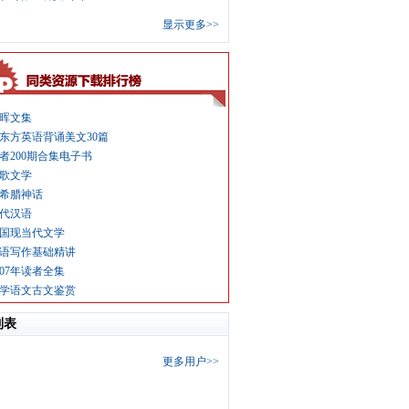
显示更多>>
晖文集
东方英语背诵美文30篇
者200期合集电子书
歌文学
希腊神话
代汉语
国现当代文学
语写作基础精讲
007年读者全集
学语文古文鉴赏
列表
更多用户>>