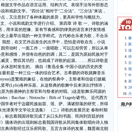
秦
新
读
诗
古
现
中
英
2
大
用户