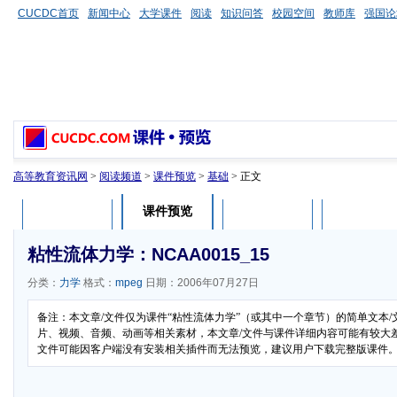
CUCDC首页
新闻中心
大学课件
阅读
知识问答
校园空间
教师库
强国论
高等教育资讯网
>
阅读频道
>
课件预览
>
基础
> 正文
课件预览
课件介绍
课件评论
用户列表
粘性流体力学：NCAA0015_15
分类：
力学
格式：
mpeg
日期：2006年07月27日
备注：本文章/文件仅为课件“粘性流体力学”（或其中一个章节）的简单文本
片、视频、音频、动画等相关素材，本文章/文件与课件详细内容可能有较大差异
文件可能因客户端没有安装相关插件而无法预览，建议用户下载完整版课件