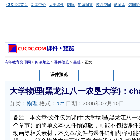
CUCDC首页
新闻中心
大学课件
阅读
知识问答
校园空间
教师库
强国论
高等教育资讯网
>
阅读频道
>
课件预览
>
基础
> 正文
课件预览
课件介绍
课件评论
用户列表
大学物理(黑龙江八一农垦大学)：chap
分类：
物理
格式：
ppt
日期：2006年07月10日
备注：本文章/文件仅为课件“大学物理(黑龙江八一
个章节）的简单文本/文件预览版，可能不包括课件
动画等相关素材，本文章/文件与课件详细内容可能