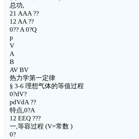
总功,
21 AAA ??
12 AA ??
0?? A 0?Q
p
V
A
B
AV BV
热力学第一定律
§ 3-6 理想气体的等值过程
0?dV?
pdVdA ??
特点,0?A
12 EEQ ???
一,等容过程 (V=常数 )
0?