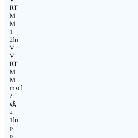
RT
M
M
1
2ln
V
V
RT
M
M
m o l
?
或
2
1ln
p
p