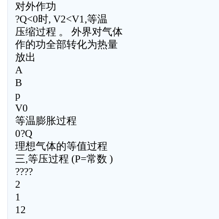
对外作功
?Q<0时, V2<V1,等温
压缩过程 。 外界对气体
作的功全部转化为热量
放出
A
B
p
V0
等温膨胀过程
0?Q
理想气体的等值过程
三,等压过程 (P=常数 )
????
2
1
12