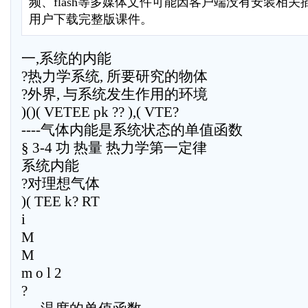
频、flash等多媒体文件可能因客户端没有安装相
用户下载完整版课件。
一,系统的内能
?热力学系统, 所要研究的物体
?外界, 与系统发生作用的环境
)()( VETEE pk ?? ),( VTE?
----气体内能是系统状态的单值函数
§ 3-4 功 热量 热力学第一定律
系统内能
?对理想气体
)( TEE k? RT
i
M
M
m o l 2
?