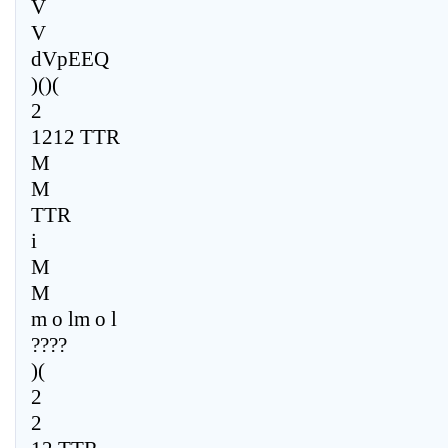
V
V
dVpEEQ
)()(
2
1212 TTR
M
M
TTR
i
M
M
m o lm o l
????
)(
2
2