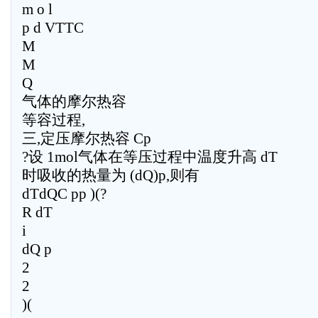
m o l
p d VTTC
M
M
Q
气体的摩尔热容
等容过程,
三,定压摩尔热容 Cp
?设 1mol气体在等压过程中温度升高 dT
时吸收的热量为 (dQ)p,则有
dTdQC pp )(?
R dT
i
dQ p
2
2
)(