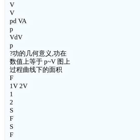
V
V
pd VA
p
VdV
p
?功的几何意义,功在
数值上等于 p~V 图上
过程曲线下的面积
F
1V 2V
1
2
S
F
S
F