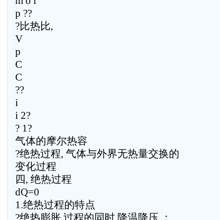
m o l
p ??
?比热比,
V
p
C
C
??
i
i 2?
? 1?
气体的摩尔热容
?绝热过程, 气体与外界无热量交换的
变化过程
四, 绝热过程
dQ=0
1.绝热过程的特点
?绝热膨胀 过程的同时 降温降压 ；