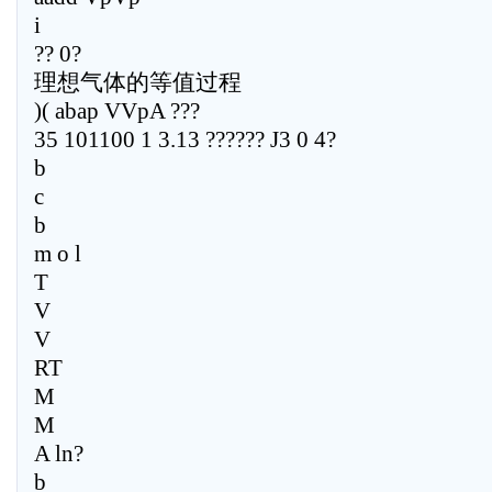
i
?? 0?
理想气体的等值过程
)( abap VVpA ???
35 101100 1 3.13 ?????? J3 0 4?
b
c
b
m o l
T
V
V
RT
M
M
A ln?
b