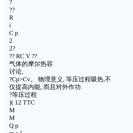
?
??
R
i
C p
2
2?
?? RC V ??
气体的摩尔热容
讨论,
?Cp>Cv。 物理意义, 等压过程吸热,不
仅提高内能, 而且对外作功
?等压过程
)( 12 TTC
M
M
Q p