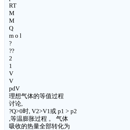
RT
M
M
Q
m o l
?
??
2
1
V
V
pdV
理想气体的等值过程
讨论,
?Q>0时, V2>V1或 p1 > p2
,等温膨胀过程 。 气体
吸收的热量全部转化为