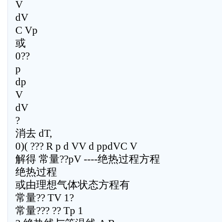
V
dV
C Vp
或
0??
p
dp
V
dV
?
消去 dT,
0)( ??? R p d VV d ppdVC V
解得 常量??pV ----绝热过程方程
绝热过程
或由理想气体状态方程有
常量?? TV 1?
常量??? ?? Tp 1