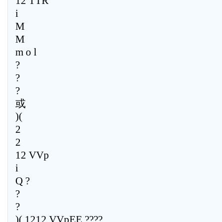
12 TTR
i
M
M
m o l
?
?
?
或
)(
2
2
12 VVp
i
Q ?
?
?
)( 1212 VVpEE ????