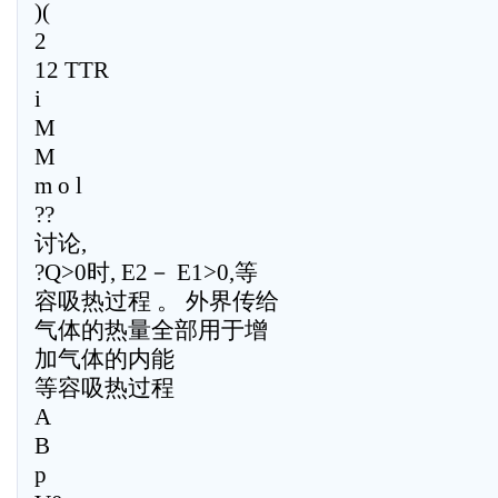
)(
2
12 TTR
i
M
M
m o l
??
讨论,
?Q>0时, E2－ E1>0,等
容吸热过程 。 外界传给
气体的热量全部用于增
加气体的内能
等容吸热过程
A
B
p