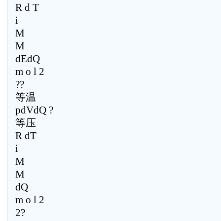
R d T
i
M
M
dEdQ
m o l 2
??
等温
pdVdQ ?
等压
R dT
i
M
M
dQ
m o l 2
2?