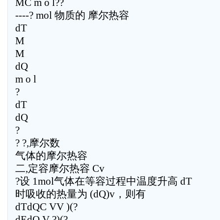
MC m o l??
----? mol 物质的 摩尔热容
dT
M
M
dQ
m o l
?
dT
dQ
?
? ?,摩尔数
气体的摩尔热容
二,定容摩尔热容 Cv
?设 1mol气体在等容过程中温度升高 dT
时吸收的热量为 (dQ)v，则有
dTdQC VV )(?
dEdQ V ?)(?