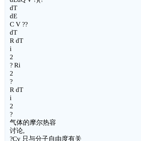
dT
dE
C V ??
dT
R dT
i
2
? Ri
2
?
R dT
i
2
?
气体的摩尔热容
讨论,
?Cv 只与分子自由度有关