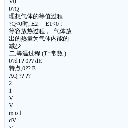
V0
0?Q
理想气体的等值过程
?Q<0时, E2－ E1<0：
等容放热过程 。 气体放
出的热量为气体内能的
减少
二,等温过程 (T=常数 )
0?dT? 0?? dE
特点,0?? E
AQ ?? ??
2
1
V
V
m o l
dV
V