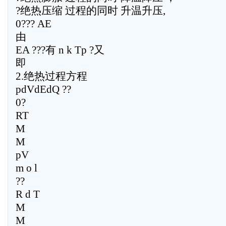
?绝热压缩 过程的同时 升温升压,
0??? AE
由
EA ???有 n k Tp ?又
即
2.绝热过程方程
pdVdEdQ ??
0?
RT
M
M
pV
m o l
??
R d T
M
M