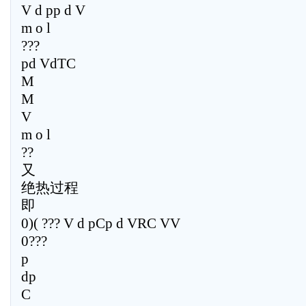
V d pp d V
m o l
???
pd VdTC
M
M
V
m o l
??
又
绝热过程
即
0)( ??? V d pCp d VRC VV
0???
p
dp
C