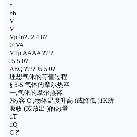
c
bb
V
V
Vp ln? J2 4 6?
0?VA
VTp AAAA ????
J5 5 0?
AEQ ???? J5 5 0?
理想气体的等值过程
§ 3-5 气体的摩尔热容
一,气体的摩尔热容
?热容 C’,物体温度升高 (或降低 )1K所
吸收 (或放出 )的热量
dT
dQ
C ?'