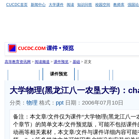
CUCDC首页
新闻中心
大学课件
阅读
知识问答
校园空间
教师库
强国论
高等教育资讯网
>
阅读频道
>
课件预览
>
基础
> 正文
课件预览
课件介绍
课件评论
用户列表
大学物理(黑龙江八一农垦大学)：chap
分类：
物理
格式：
ppt
日期：2006年07月10日
备注：本文章/文件仅为课件“大学物理(黑龙江八一
个章节）的简单文本/文件预览版，可能不包括课件
动画等相关素材，本文章/文件与课件详细内容可能