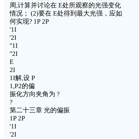
周,计算并讨论在 E处所观察的光强变化
情况； (2)要在 E处得到最大光强，应如
何实现? 1P 2P
'1I
'2I
''1I
''2I
E
2I
1I解,设 P
1,P2的偏
振化方向夹角为 ?
?
第二十三章 光的偏振
1P 2P
'1I
'2I