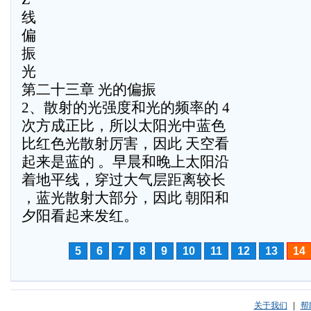
线
偏
振
光
第二十三章 光的偏振
2、散射的光强度和光的频率的 4
次方成正比，所以太阳光中蓝色
比红色光散射厉害，因此 天空看
起来是蓝的 。早晨和晚上太阳沿
着地平线，穿过大气层距离较长
，蓝光散射大部分，因此 朝阳和
夕阳看起来发红。
5
6
7
8
9
10
11
12
13
14
关于我们
|
帮