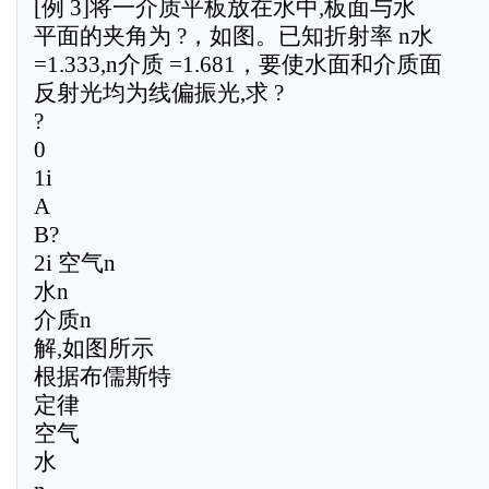
[例 3]将一介质平板放在水中,板面与水
平面的夹角为 ?，如图。已知折射率 n水
=1.333,n介质 =1.681，要使水面和介质面
反射光均为线偏振光,求 ?
?
0
1i
A
B?
2i 空气n
水n
介质n
解,如图所示
根据布儒斯特
定律
空气
水