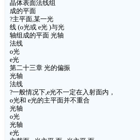
晶体表面法线组
成的平面
?主平面,某一光
线 (o光或 e光 )与光
轴组成的平面 光轴
法线
o光
e光
第二十三章 光的偏振
光轴
法线
?一般情况下,e光不一定在入射面内，
o光和 e光的主平面并不重合
光轴
o光
光轴
e光