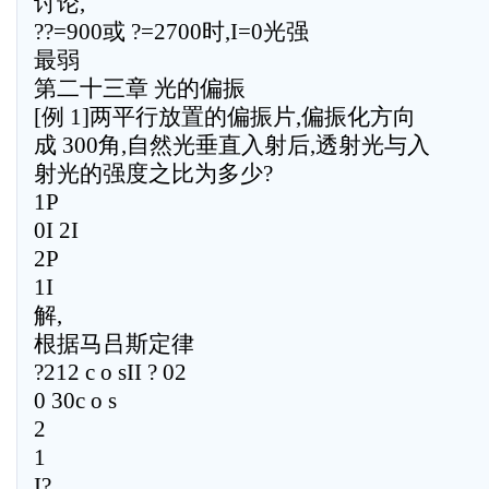
讨论,
??=900或 ?=2700时,I=0光强
最弱
第二十三章 光的偏振
[例 1]两平行放置的偏振片,偏振化方向
成 300角,自然光垂直入射后,透射光与入
射光的强度之比为多少?
1P
0I 2I
2P
1I
解,
根据马吕斯定律
?212 c o sII ? 02
0 30c o s
2
1
I?