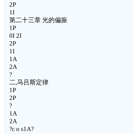
2P
1I
第二十三章 光的偏振
1P
0I 2I
2P
1I
1A
2A
?
二,马吕斯定律
1P
2P
?
1A
2A
?c o s1A?