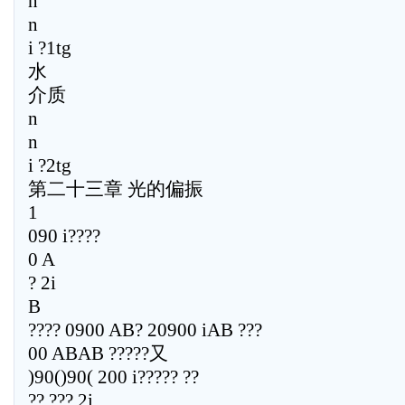
n
n
i ?1tg
水
介质
n
n
i ?2tg
第二十三章 光的偏振
1
090 i????
0 A
? 2i
B
???? 0900 AB? 20900 iAB ???
00 ABAB ?????又
)90()90( 200 i????? ??
?? ??? 2i