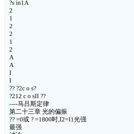
?s in1A
2
1
2
2
1
2
A
A
I
I
?? ?2c o s?
?212 c o sII ??
----马吕斯定律
第二十三章 光的偏振
?? =0或 ? =1800时,I2=I1光强
最强