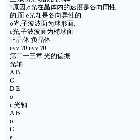
?原因,o光在晶体内的速度是各向同性
的,而 e光却是各向异性的
o光,子波波面为球形面,
e光,子波波面为椭球面
正晶体 负晶体
evv ?0 evv ?0
第二十三章 光的偏振
光轴
A B
C
D E
o
e 光轴
A B
o
C
e