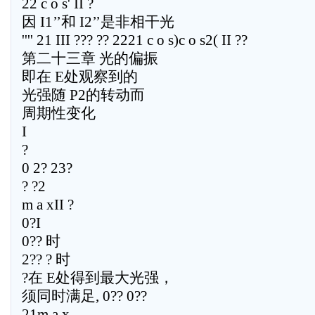
22 c o s' II ?
因 I1’’和 I2’’是非相干光
'''' 21 III ??? ?? 2221 c o s)c o s2( II ??
第二十三章 光的偏振
即在 E处观察到的
光强随 P2的转动而
周期性变化
I
?
0 2? 23?
? ?2
m a xII ?
0?I
0?? 时
2?? ? 时
?在 E处得到最大光强，
须同时满足, 0?? 0??
21m a x