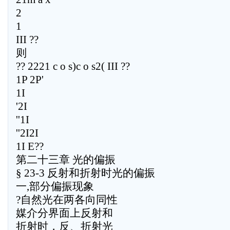
2
1
III ??
则
?? 2221 c o s)c o s2( III ??
1P 2P'
1I
'2I
''1I
''2I2I
1I E??
第二十三章 光的偏振
§ 23-3 反射和折射时光的偏振
一,部分偏振现象
?自然光在两各向同性
媒介分界面上反射和
折射时，反、折射光