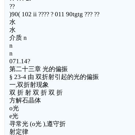
??
)90( 102 ii ???? ? 011 90tgtg ??? ??
水
水
介质 n
n
n
071.14?
第二十三章 光的偏振
§ 23-4 由 双折射引起的光的偏振
一,双折射现象
双 折 射 双 折 双 折
方解石晶体
o光
e光
寻常光 (o光 ),遵守折
射定律