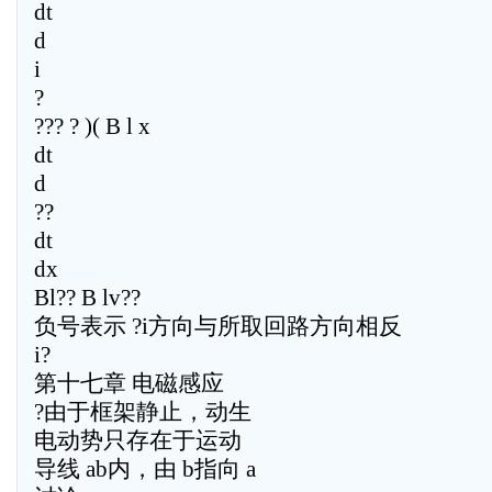
dt
d
i
?
??? ? )( B l x
dt
d
??
dt
dx
Bl?? B lv??
负号表示 ?i方向与所取回路方向相反
i?
第十七章 电磁感应
?由于框架静止，动生
电动势只存在于运动
导线 ab内，由 b指向 a