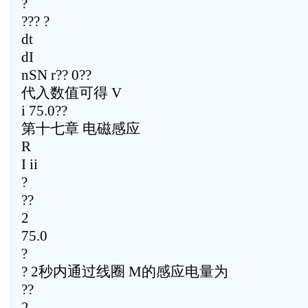
?
??? ?
dt
dI
nSN r?? 0??
代入数值可得 V
i 75.0??
第十七章 电磁感应
R
I ii
?
??
2
75.0
?
? 2秒内通过线圈 M的感应电量为
??
2