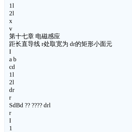
1l
2l
x
v
第十七章 电磁感应
距长直导线 r处取宽为 dr的矩形小面元
I
a b
cd
1l
2l
dr
r
SdBd ?? ???? drl
r
I
1