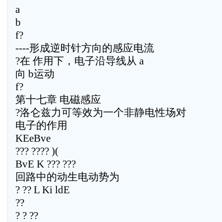
a
b
f?
----形成逆时针方向的感应电流
?在 作用下，电子沿导线从 a
向 b运动
f?
第十七章 电磁感应
?洛仑兹力可等效为一个非静电性场对
电子的作用
KEeBve
??? ???? )(
BvE K ??? ???
回路中的动生电动势为
? ?? L Ki ldE
??
? ? ??