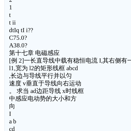
1
t
t ii
dtIq tI i??
C75.0?
A38.0?
第十七章 电磁感应
[例 2]一长直导线中载有稳恒电流 I,其右侧有
l1,宽为 l2的矩形线框 abcd
,长边与导线平行并以匀
速度 v垂直于导线向右运动
。 求当 ad边距导线 x时线框
中感应电动势的大小和方
向
I
a b
cd