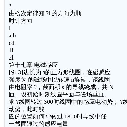
?
由楞次定律知 ?i 的方向为顺
时针方向
I
a b
cd
1l
2l
第十七章 电磁感应
[例 3]边长为 a的正方形线圈，在磁感应
强度为 的磁场中以转速 n旋转，该线圈
由电阻率 ?，截面积 s’的导线绕成，共 N
匝，设初始时刻线圈平面与磁场垂直。
求 ?线圈转过 300时线圈中的感应电动势； 
动势，此时线
圈的位置如何? ?转过 1800时导线中任
一截面通过的感应电量