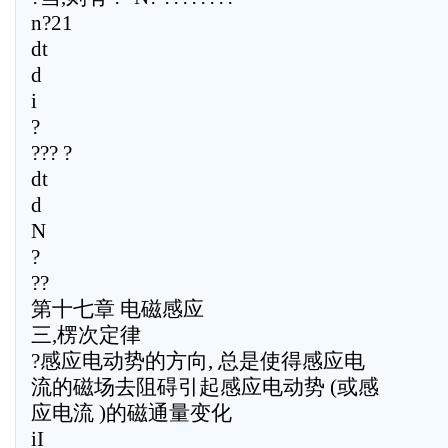
n?21
dt
d
i
?
??? ?
dt
d
N
?
??
第十七章 电磁感应
三,楞次定律
?感应电动势的方向, 总是使得感应电
流的磁场去阻碍引起感应电动势 (或感
应电流 )的磁通量变化
iI