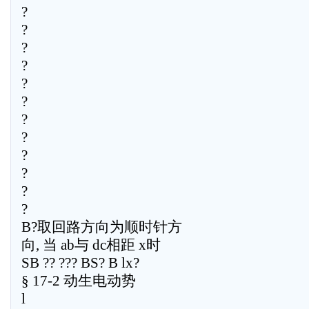
?
?
?
?
?
?
?
?
?
?
?
?
B?取回路方向为顺时针方
向, 当 ab与 dc相距 x时
SB ?? ??? BS? B lx?
§ 17-2 动生电动势
l