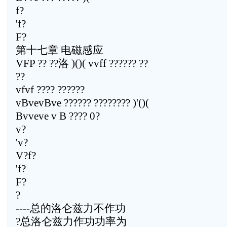
f?
'f?
F?
第十七章 电磁感应
VFP ?? ??洛 )()( vvff ?????? ??
??
vfvf ???? ??????
vBvevBve ?????? ???????? )'()(
Bvveve v B ???? 0?
v?
'v?
V?f?
'f?
F?
?
----总的洛仑兹力不作功
?总洛仑兹力作功功率为