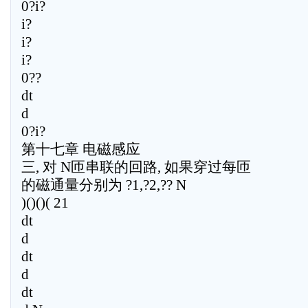
0?i?
i?
i?
i?
0??
dt
d
0?i?
第十七章 电磁感应
三, 对 N匝串联的回路, 如果穿过每匝
的磁通量分别为 ?1,?2,?? N
)()()( 21
dt
d
dt
d
dt