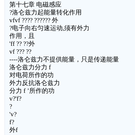
第十七章 电磁感应
?洛仑兹力起能量转化作用
vfvf ???? ?????? 外
?电子向右匀速运动,须有外力
作用，且
'ff ?? ??外
vf ??? ??
----洛仑兹力不提供能量，只是传递能量
洛仑兹力分力 f
对电荷所作的功
外力反抗洛仑兹力
分力 f ’所作的功
v?'f?
?
'v?
f?
外f