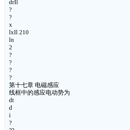
drIl
?
?
x
lxIl 210
ln
2
?
?
?
?
第十七章 电磁感应
线框中的感应电动势为
dt
d
i
?