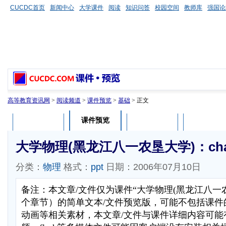
CUCDC首页
新闻中心
大学课件
阅读
知识问答
校园空间
教师库
强国论
高等教育资讯网
>
阅读频道
>
课件预览
>
基础
> 正文
课件预览
课件介绍
课件评论
用户列表
大学物理(黑龙江八一农垦大学)：chap
分类：
物理
格式：
ppt
日期：2006年07月10日
备注：本文章/文件仅为课件“大学物理(黑龙江八一
个章节）的简单文本/文件预览版，可能不包括课件
动画等相关素材，本文章/文件与课件详细内容可能