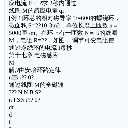
应电流 Ii； ?求 2秒内通过
线圈 M的感应电量 qi
[例 1]环芯的相对磁导率 ?r=600的螺绕环，
截面积 S=2?10-3m2，单位长度上匝数 n＝
5000匝 /m。在环上有一匝数 N＝ 5的线圈
M，电阻 R=2?，如图 。调节可变电阻使
通过螺绕环的电流 I每秒
第十七章 电磁感应
M
解,?由安培环路定律
nIB r?? 0?
通过线圈 M的全磁通
??? N N B S?
n I SN r?? 0?
dt
d
i