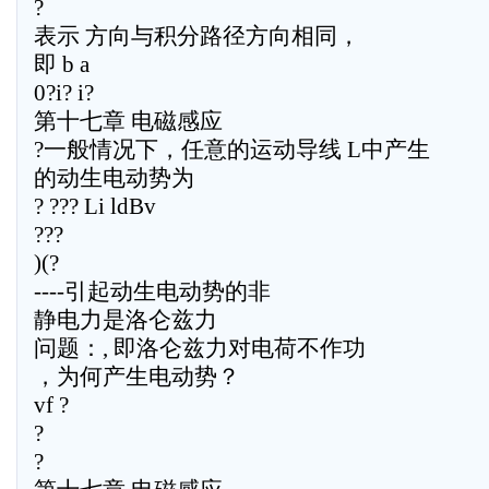
?
表示 方向与积分路径方向相同，
即 b a
0?i? i?
第十七章 电磁感应
?一般情况下，任意的运动导线 L中产生
的动生电动势为
? ??? Li ldBv
???
)(?
----引起动生电动势的非
静电力是洛仑兹力
问题：, 即洛仑兹力对电荷不作功
，为何产生电动势？
vf ?
?
?