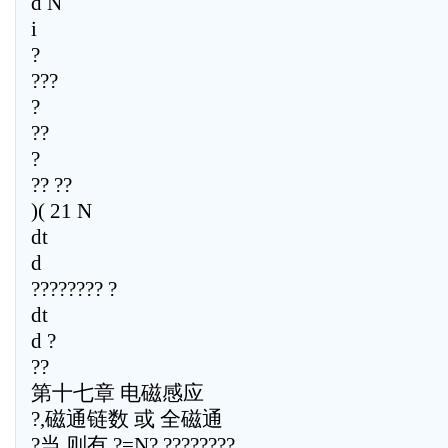
d N
i
?
???
?
??
?
?? ??
)( 21 N
dt
d
???????? ?
dt
d ?
??
第十七章 电磁感应
?,磁通链数 或 全磁通
?当,则有 ?=N? ????????