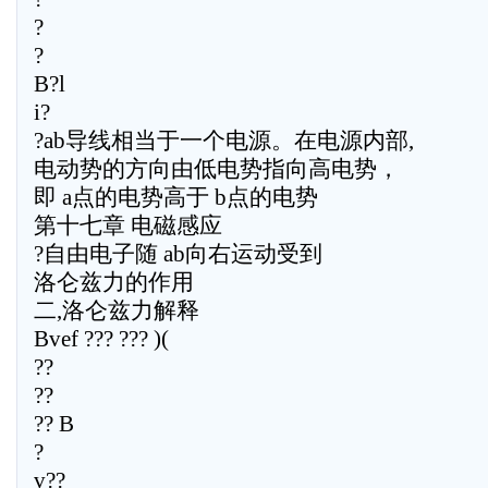
?
?
B?l
i?
?ab导线相当于一个电源。在电源内部,
电动势的方向由低电势指向高电势，
即 a点的电势高于 b点的电势
第十七章 电磁感应
?自由电子随 ab向右运动受到
洛仑兹力的作用
二,洛仑兹力解释
Bvef ??? ??? )(
??
??
?? B
?
v??