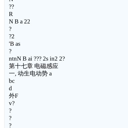
??
R
N B a 22
?
?2
'B as
?
ntnN B ai ??? 2s in2 2?
第十七章 电磁感应
一, 动生电动势 a
bc
d
外F
v?
?
?
?