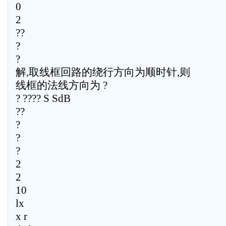
0
2
??
?
?
解,取线框回路的绕行方向为顺时针,则
线框的法线方向为 ?
? ???? S SdB
??
?
?
?
2
2
10
lx
x r