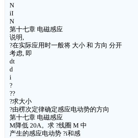
N
iI
N
第十七章 电磁感应
说明,
?在实际应用时一般将 大小 和 方向 分开
考虑, 即
dt
d
i
?
??
?求大小
?由楞次定律确定感应电动势的方向
第十七章 电磁感应
M降低 20A。求 ?线圈 M 中
产生的感应电动势 ?i和感