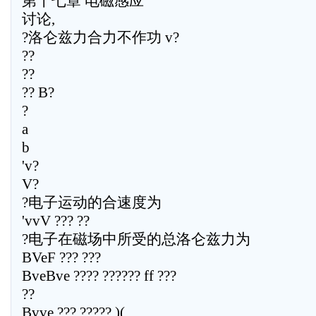
第十七章 电磁感应
讨论,
?洛仑兹力合力不作功 v?
??
??
?? B?
?
a
b
'v?
V?
?电子运动的合速度为
'vvV ??? ??
?电子在磁场中所受的总洛仑兹力为
BVeF ??? ???
BveBve ???? ?????? ff ???
??
Bvve ??? ????? )(