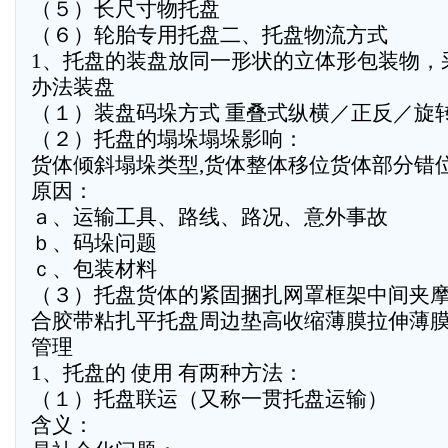
（５）长尺寸物托盘
（６）轮胎专用托盘二、托盘物流方式
1、托盘的装盘放同一形状的立体形包装物，
办法装盘
（１）装盘码垛方式 重叠式纵横／正反／旋
（２）托盘的塌垛塌垛影响：
货体倾斜塌垛类型,货体整体移位货体部分错
原因：
ａ、运输工具、路线、路况、意外事故
ｂ、码垛问题
ｃ、包装材料
（３）托盘货体的紧固捆扎网罩框架中间夹
合胶带粘扎平托盘周边垫高收缩薄膜拉伸薄
管理
1、托盘的 使用 有两种方法：
（１）托盘联运（又称一贯托盘运输）
含义：