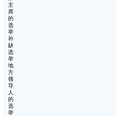
主
席
的
选
举
补
缺
选
举
地
方
领
导
人
的
选
举