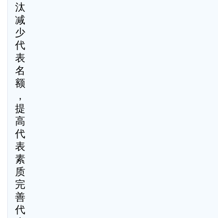
汰
减
少
代
表
名
额
，
提
高
代
表
素
质
完
善
代