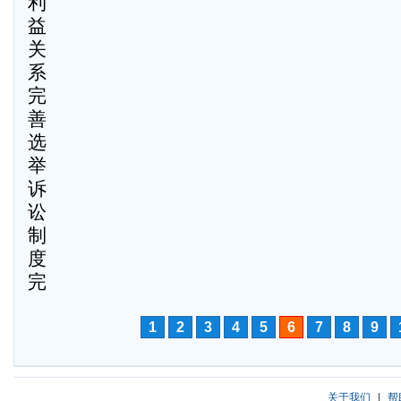
利
益
关
系
完
善
选
举
诉
讼
制
度
完
1
2
3
4
5
6
7
8
9
关于我们
|
帮