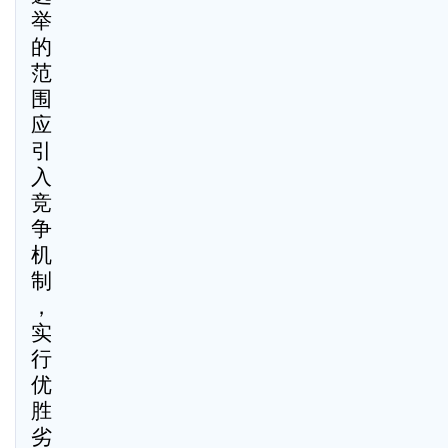
举
的
范
围
应
引
入
竞
争
机
制
，
实
行
优
胜
劣