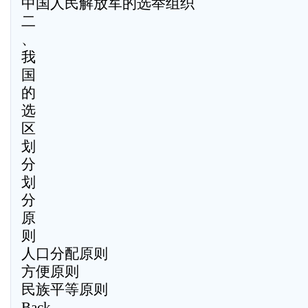
中国人民解放军的选举组织
二
、
我
国
的
选
区
划
分
划
分
原
则
人口分配原则
方便原则
民族平等原则
Back