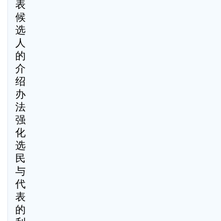
表
候
选
人
的
介
绍
办
法
强
化
选
民
与
代
表
的