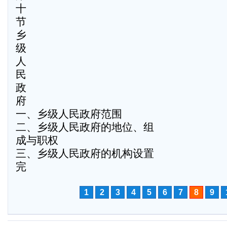
十
节
乡
级
人
民
政
府
一、乡级人民政府范围
二、乡级人民政府的地位、组
成与职权
三、乡级人民政府的机构设置
完
1
2
3
4
5
6
7
8
9