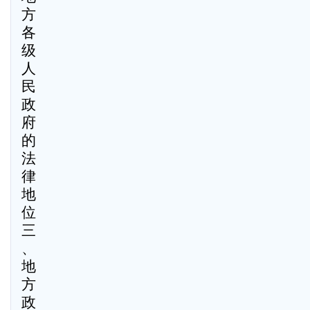
方
各
级
人
民
政
府
的
法
律
地
位
三
、
地
方
政