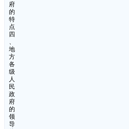
府
的
特
点
四
、
地
方
各
级
人
民
政
府
的
领
导