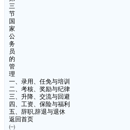
三
节
国
家
公
务
员
的
管
理
一、录用、任免与培训
二、考核、奖励与纪律
三、升降、交流与回避
四、工资、保险与福利
五、辞职,辞退与退休
返回首页
㈠