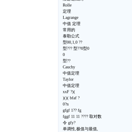
Rolle
定理
Lagrange
中值 定理
常用的
泰勒公式
型00,1,0 ??
型??? 型??0型0
0
型??
Cauchy
中值定理
Taylor
中值定理
xxF ?)(
)()( bfaf ?
0?n
gfgf 1?? fg
fggf 11 11 ???? 取对数
令 gfy?
单调性,极值与最值,