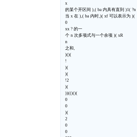
x
的某个开区间 ),( ba 内具有直到 )1( ?
当 x 在 ),( ba 内时,)( xf 可以表示为 )(
0
xx ? 的一
个 n 次多项式与一个余项 )( xR
n
之和,
)()(
!
)(
)(
!2
)(
))(()()(
0
0
)(
2
0
0