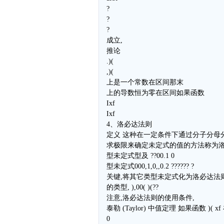
?
?
?
成立,
推论
.)(
,)(
上是一个常数在区间那末
上的导数恒为零在区间如果函数
Ixf
Ixf
4、洛必达法则
定义 这种在一定条件下通过分子分母
求极限来确定未定式的值的方法称为洛
型未定式型及 ??00.1 0
型未定式000,1,0,,0.2 ?????? ?
关键,将其它类型未定式化为洛必达法
的类型, ),00( )(??
注意,洛必达法则的使用条件,
泰勒 (Taylor) 中值定理 如果函数 )( x
0