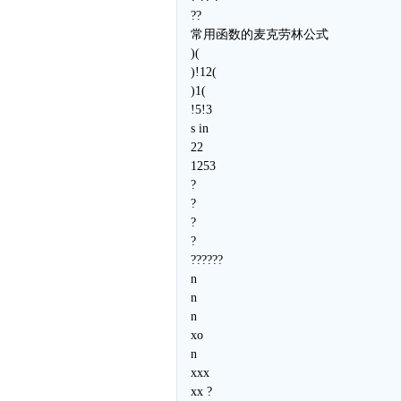
??
常用函数的麦克劳林公式
)(
)!12(
)1(
!5!3
s in
22
1253
?
?
?
?
??????
n
n
n
xo
n
xxx
xx ?