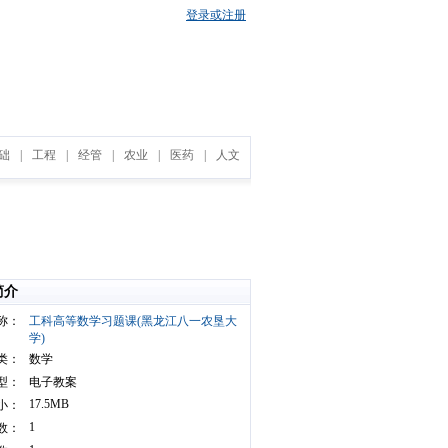
登录或注册
础
|
工程
|
经管
|
农业
|
医药
|
人文
简介
称：
工科高等数学习题课(黑龙江八一农垦大
学)
类：
数学
型：
电子教案
17.5MB
小：
1
数：