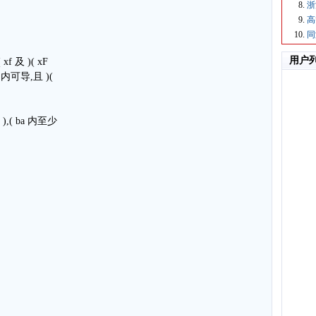
浙
高
同
用户
 及 )( xF
 内可导,且 )(
,( ba 内至少