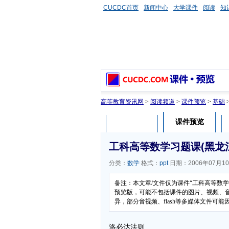
CUCDC首页
新闻中心
大学课件
阅读
知
高等教育资讯网
>
阅读频道
>
课件预览
>
基础
课件预览
课件介绍
工科高等数学习题课(黑龙江八一
分类：
数学
格式：
ppt
日期：2006年07月1
备注：本文章/文件仅为课件“工科高等数学
预览版，可能不包括课件的图片、视频、
异，部分音视频、flash等多媒体文件
洛必达法则