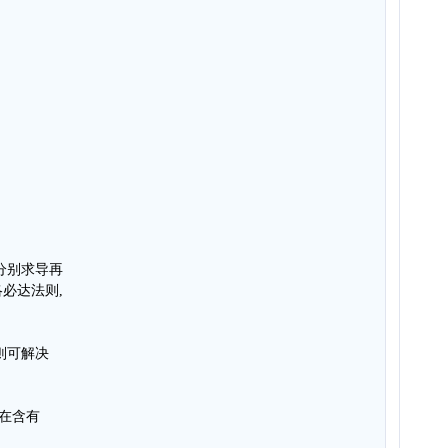
分别求导再
必达法则,
则可解决
f 在含有