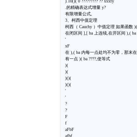
).10()( 0 ????????? ?? xxxfy
.的精确表达式增量 y?
有限增量公式,
3、柯西中值定理
柯西（ Cauchy ）中值定理 如果函数 )( xf
在闭区间 ],[ ba 上连续,在开区间 ),( ba
'
xF
在 ),( ba 内每一点处均不为零，那末在 )
有一点 )( ba ????,使等式
)(
)(
)()(
)()(
'
'
?
?
F
f
aFbF
afbf