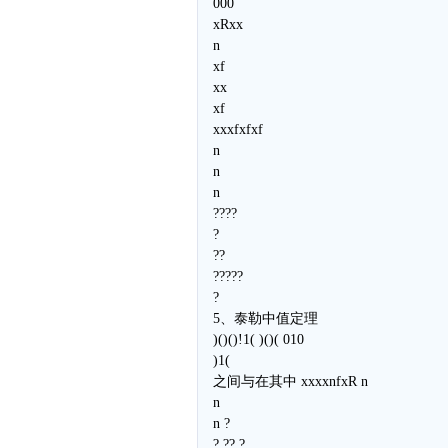
000
xRxx
n
xf
xx
xf
xxxfxfxf
n
n
n
????
?
??
?????
?
5、泰勒中值定理
)()()!1( )()( 010
)1(
之间与在其中 xxxxnfxR n
n
n ?
? ?? ?