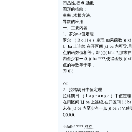
凹凸性,拐点,函数
图形的描绘 ;
曲率 ;求根方法,
导数的应用
一、主要内容
1、罗尔中值定理
罗尔 （ R o l l e ）定理 如果函数 )( 
],[ ba 上连续,在开区间 ),( ba 内可
点的函数值相等，即 )()( bfaf ?,那末在 ),
内至少有一点 )( ba ????,使得函数 )( x
点的导数等于零，
即 0)(
'
??f
2、拉格朗日中值定理
拉格朗日 （ L a g r a n g e ）中值定理
在闭区间 ],[ ba 上连续,在开区间 ),( b
末在 ),( ba 内至少有一点 )( ba ????,
))(()()(
'
abfafbf ???? 成立,