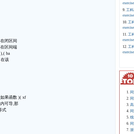
exercis
9.
工科
exercis
10.
工
exercis
11.
工
exercis
xf 在闭区间
12.
工
导,且在区间端
exercis
( ba
f 在该
同
 如果函数 )( xf
同
a 内可导,那
高
使等式
同
线
同
浙