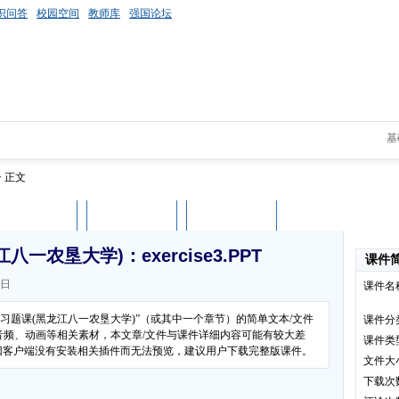
识问答
校园空间
教师库
强国论坛
基
> 正文
课件评论
用户列表
立即下载
农垦大学)：exercise3.PPT
课件
0日
课件名
习题课(黑龙江八一农垦大学)”（或其中一个章节）的简单文本/文件
课件分
音频、动画等相关素材，本文章/文件与课件详细内容可能有较大差
课件类
可能因客户端没有安装相关插件而无法预览，建议用户下载完整版课件。
文件大
下载次