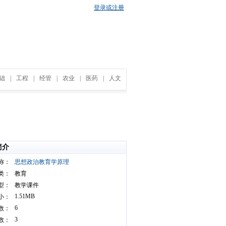
登录或注册
础
|
工程
|
经管
|
农业
|
医药
|
人文
简介
称：
思想政治教育学原理
类：
教育
型：
教学课件
1.51MB
小：
6
数：
3
数：