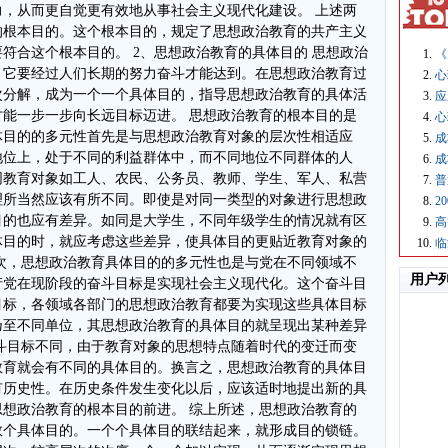
《
心
应
心
成
成
普
2
高
临
用户