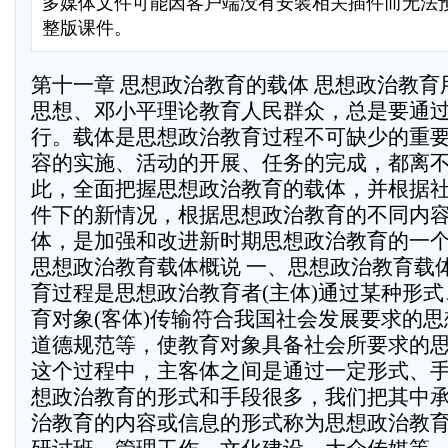
多媒体文件可能因客户端没有安装相关插件而无法
整版课件。
第十一章 思想政治教育的载体 思想政治教育用马列主义、毛泽东思想、邓小平理论教育人民群众，总是要通过一定载体才能进行。载体是思想政治教育过程不可缺少的重要因素之一。教育内容的实施、活动的开展、任务的完成，都离不开一定的载体。因此，全面把握思想政治教育的载体，并根据社会主义市场经济条件下的新情况，根据思想政治教育的不同内容，选择合适的载体，是加强和改进新时期思想政治教育的一个重要方面。 第一节 思想政治教育载体概说 一、思想政治教育载体的含义 思想政治教育过程是思想政治教育者(主体)通过某种形式、手段向思想政治教育对象(客体)传输符合我国社会发展要求的思想观念、政治观点、道德规范等，使教育对象具备社会所要求的思想品德的过程。在这个过程中，主客体之间是通过一定形式、手段联系起来的。思想政治教育的形式和手段很多，我们把其中承载并能传递思想政治教育的内容或信息的形式称为思想政治教育载体。如开会、办研讨班、管理工作、文化建设、大众传媒等，都可以成为思想政治教育的载体。教育者和受教育者正是借助这些形式进行双边互动活动，从而达到一定的教育目的。 思想政治教育总是要通过一定载体进行。在实际工作中，思想政治教育者都会自觉不自觉地用到载体，但并不是每一个教育者对载体都有明确认识。这是因为目前对思想政治教育载体的理论研究还比较薄弱，突出地表现在对其内涵的把握不够科学，以及相应地对具体载体的划分不够合理。例如，有的文章把各级党组织、工会、共青团以及主要从事生产经营的企业班组都看作是思想政治教育载体，称其为“有形载体”，把社会环境称为“社会载体” (周世椿《企业思想政治工作载体的探索》，刊《浙江商业经济》1995年第2期。)；有的文章把人格、典型、实事列为思想政治教育的载体，(杨振明《试论企业思想政治工作载体》，刊《求实》1993年第6期。)等等。这些观点值得商榷。我们认为，作为思想政治教育的载体，必须同时满足下列两个基本条件： 第一，必须承载思想政治教育信息，并能为思想政治教育者所操作。开会、办研讨班、各种活动等之所以被我们看作是思想政治教育载体，是因为它们能承载并传递思想政治教育内容或信息。事实上，它们也在这个意义上经常为思想政治教育所运用。从这个角度看，把社会环境作为思想政治教育的载体是不恰当的。环境因素非常复杂，有些因素能承载并传递思想政治教育的信息，且易于操作，可作为载体运用，有些因素则难以作这样的运用，因而不能作为教育载体。换言之，思想政治教育的载体与环境因素是可以交叉的，如文化、大众传媒，既是社会环境的重要因素，又可作为思想政治教育的载体加以运用；而当我们从特定角度研究问题或开展工作时，它们的归属又是明确的。但很多环境因素则不能作如是看，它们不符合这里提出的条件。因此，笼统地说社会环境是思想政治教育的载体既不符合实际，又把 思想政治教育的载体与环境相混同了。 第二，必须是联系主客体的一种形式，主客体可借助这种形式发生互动。前述开会，办研讨班，文化建设等都具有这种特征。从这个意义上讲，党组织、工会、共青团以及企业班组等都不是思想政治教育载体，只是主体，而党团活动、工会活动则可以成为思想政治教育载体。把党组织等看作是思想政治教育载体，就会把教育主体和载体混为一谈；这就如同把思想政治教育载体和社会环境混同一样，是一种把思想政治教育载体泛化的倾向，会导致认识上的混乱，实际工作中的随意性。此外，人格、典型、实事显然不能同时满足上述两个条件，不能看作是教育载体。总之，只有同时具备上述两个基本特征的形式，才能将其看作是思想政治教育载体，也才能加以恰当的运用，而不能同时满足上述两个条件的，则不能看作是思想政治教育载体，应作为另外的范畴加以讨论。 二、思想政治教育载体与思想政治教育社会化 思想政治教育的载体并不是固定不变的。随着社会历史条件的变化和思想政治教育的发展，思想政治教育的载体也必然发生变化：原有的载体可能不适用或不够用，适应新情况的新载体在不断出现并要求我们很好地去运用它；各种载体对思想政治教育的重要性也会发生变化，等等。教育者应敏锐地注意到这种变化，及时地对思想政治教育载体的运用作出调整，善于恰当地运用各种载体尤其是与新情况相适应的载体，以增强思想政治教育的有效性。 思想政治教育在过去运用得比较多的载体如政治学习、开会、办学习班、作大报告、搞政治运动、群众运动等，多是与计划经济体制，与相对封闭的社会文化环境，与“以阶级斗争为纲”的政治路线相适应的。党的十一届三中全会以后，我们已经废止“以阶级斗争为纲”，把工作重点转移到经济建设上来，不再搞政治运动了，思想政治教育当然不能也不宜以此为载体了。改革开放以来的经济体制改革尤其是社会主义市场经济建设改变了过去那种绝大多数人都被组织在全民所有制和集体所有制的企事业单位的格局，出现了外资企业、中外合资企业、私营企业以及大量的个体工商户等多种经济成分；国有企业和集体企业出现的大量下岗职工以及数以千万计的农民的流动，使他们与原有的社会组织的联系松散化，而又未完全融入新的社会组织体系之中；全方位开放的社会环境，使人们可以从更广阔的社会领域获得各种信息，包括思想政治信息，人们的思想显然更复杂了。这种种因素，导致思想政治教育出现了明显的社会化的趋向。在这种情况下，原来行之有效的开会、办班等思想政治教育的载体就显得不够用或不完全适用了。例如，对国营企业职工、学校学生，仅仅运用开会、办班这样的载体进行思想政治教育，其局限性就很明显；至于对个体户、下岗职工、流动农民则很难采取开会、办班等形式进行经常性的思想政治教育。因而需要创造覆盖面广的新载体如文化载体、大众传媒载体、活动载体以及管理载体等，以适应思想政治教育社会化的需要，增强思想政治教育的吸引力、渗透力。而大众传媒的蓬勃发展，文化建设的空前兴旺以及全体社会成员文化素质的普遍提高，又为思想政治教育运用这些载体提供了条件。因此，要做好市场经济条件下的思想政治工作，除了继续运用开会、办学习班、党团活动等载体以外，还应特别注意运用文化、管理、活动、大众传媒等新载体，充分发挥这些载体的思想政治教育作用。 第二节 思想政治教育的基本载体 思想政治教育的基本载体包括开会、办学习(读书)班、党团活动等传统的载体，也包括近几年为思想政治教育所运用的管理、文化活动、大众传媒等新载体。思想政治教育对传统载体的运用已积累了很多经验，认识也较一致，这里不再展开论述，拟着重就近几年出现的新载体的内涵、特征、作用以及如何发挥它们的作用作些讨论。 一、思想政治教育的基本载体 （一）管理载体 以管理为载体，就是将思想政治教育内容渗透到管理活动中，渗透到人们的具体工作之中，以达到提高人们的思想道德素质、规范人们的行为、调动人们的工作、学习、生产积极性的目的。 管理是一种遍及社会生活各个领域的基本活动。从宏观上讲，它包括国家的行政管理、人事管理、经济管理、教育科学文化卫生体育事业的管理等；从微观上讲，它包括遍及所有行业的难以计数的大大小小的社会组织的管理，如企业管理，学校管理，医院管理等。思想政治教育具有广泛的社会性，它所运用的载体也必须具有广泛的覆盖面，这样才能有效地对广大社会成员进行思想政治教育。管理活动正好具备了思想政治教育载体的这一要求，它的普遍性为思想政治教育利用其作为载体提供了外在条件。同时，管理活动的基本内容虽然是协调社会(组织)内部的人力、物力和环境之间的关系，但其实质是调适人与人之间的关系，调动人的积极性，从而达到一定的目标。思想政治教育的一个重要任务，也是要理顺人们之间的关系，充分发挥广大群众的积极性。在这一点上，管理和思想政治教育有很高的契合度。管理活动以人为本的实质为思想政治教育利用其作为载体提供了内在根据。由此可见，将管理作为具有广泛群众性的思想政治教育载体是完全可行的。 在市场经济条件下，运用管理载体对人们进行思想政治教育不仅是可行的，而且还具有其他载体不可替代的重要作用。 第一，有利于更好地把思想政治教育与经济、业务工作结合起来。思想政治教育与经济、业务工作相结合，是思想政治教育的重要原则和优良传统。而以管理为载体便是把两者结合在一起的最佳选择。一方面，管理活动是提高经济、业务工作效益的至关重要的一环，而管理要达到这样的效果，就离不开思想政治教育。在管理过程中，经济手段、行政手段乃至法律手段的运用，都需要思想政治教育手段的密切配合。如果思想政治教育搞得好，人们对管理手段就会产生认同感，自觉遵守政策、法规、制度、纪律，从而使经济、业务工作秩序井然，顺利进行。如果忽视了思想政治教育，人们认识不到政策、法规、制度、纪律的正确性、合理性、必要性，那么，这些管理手段就有可能流于形式，得不到切实地贯彻落实，管理的作用也就无从实现。可见，在管理活动中坚持思想政治教育，是使管理活动顺利而有效进行的客观要求。另一方面，思想政治教育也需要管理的支持。这不仅是因为有效的管理是思想政治教育的重要基础，如果一个社会或单位管理混乱，人们的思想问题就会层出不穷，思想政治教育在这样的氛围中就很难产生良好的效果；而且也因为只有通过管理这个环节，思想政治教育才能更好地渗透到经济、业务工作实践中，切实促进经济、业务工作的发展。总之，思想政治教育与管理工作的关系，犹如车之两轮、鸟之双翼，合则双美，离则两伤。以管理为载体能够有效地克服过去那种思想政治教育与经济、业务工作相脱节的“两张皮”现象，使思想政治教育更好地结合着经济、业务工作一道去做，更好地为经济建设服务。 第二，有利于对人们进行深入细致的思想政治教育，更好地提高思想政治教育的效果。以管理为载体，可以使思想政治教育更深入、更贴近人们的思想实际。例如，在管理要求人们遵守规章制度、严守劳动纪律的同时，如果辅之以爱岗敬业的职业道德教育、遵纪守法的法制观教育，就能更好地引导人们把管理要求的各种规范以及相应的观念内化，使人们把管理要求他所做的被动行动升华到自觉去做的境界。这样，职业道德教育、法制教育就落到了实处。同时，以管理为栽体，可以及时有效地解决人们的各种思想认识问题。人的一生有很大一部分是在职业工作中渡过的，人们在具体的经济、业务工作中产生的思想认识问题最多、最复杂，思想政治教育所要解决的思想认识问题大量的也是这一类在工作中产生的问题。而人们在工作中产生的各种思想认识问题往往首先反映在管理的过程中。以管理为载体，就能及时发现各种思想认识问题，实事求是地分析它们产生的原因，并采取措施予以解决，从而提高人们的思想认识水平，提高人们的积极性，为管理工作的顺利进行提供思想基础。如果等到问题成堆才为我们所发现，才去做思想政治工作，就有可能错过解决问题的最佳时机，降低思想政治教育的效果。 近几年，许多地方及部门尤其是企业的思想政治教育领导，运用管理载体进行思想政治教育，取得了一定成效。但也应看到，在思想政治教育中对管理载体的运用还是不够的，运用中也还存在一些问题。在此情况下，应进一步加强对管理载体及其运用的研究，必须充分发挥其思想政治教育功能。这是个大题目，需要作深入研究，这里仅就如何运用管理载体说几点意见。 首先，要提高思想政治教育者运用管理载体的自觉性。管理能否作为思想政治教育的载体?管理载体有什么作用?这是每一个思想政治教育者尤其是领导者都应弄清的问题。如前所述，管理活动的普遍性以及它所内含的某些思想政治教育功用，使它能够作为思想政治教育载体被我们所运用，并且能起到其他载体不可能起到的重要作用。只有对此有明确认识，才能自觉将管理作为思想政治教育载体予以运用，使之发挥更大作用。如果认识模糊，就很难自觉地去运用管理载体，即使运用，也很难有理想的效果。当前，管理载体运用中的一些问题以及对其运用的局限性都与认识模糊有关。例如，由于对管理载体的普遍性认识不足，致使目前对管理载体的运用主要集中在企业思想政治教育中，国有企业把思想政治工作看作是现代企业管理的重要组成部分，创造了“双文明工作法”等经验，而在其他领域运用则较少。 其实，不仅企业的思想政治教育可借助企业管理进行，其他行业的思想政治教育也可借助于相应的管理进行，对干部的思想政治教育可借助于人事及行政管理进行，对学生的教育可借助于教学管理进行，等等。不仅如此，对某部分人如个体工商户借助于管理进行思想政治教育还是一种较好选择。对个体户的思想政治教育是改革开放以来思想政治教育的一个新领域，也是一个薄弱环节。对其进行思想政治教育的困难之一在于过去没有找到一种适合个体户特点的教育形式，因而其思想政治教育长期处于一种“粗放”状态。如果拓宽思路，将思想政治教育渗透到工商管理中，就能有效地解决这种困难，使个体户的思想政治教育得以加强。部分地区的实践表明，以工商管理为载体，在对个体户的经营行为用法纪以及经济手段加以约束的同时，进行经常性的爱国主义教育、改革开放的教育、职业道德教育、法制教育等，是逐步提高他们的思想道德素质以及社会文明程度的行之有效的途径。由此可见，只有提高思想政治教育者对管理载体的认识及运用管理载体的自觉性，才能使管理载体得到普遍的恰当的运用，充分发挥其承载和传递思想政治教育内容的作用。 其次，提高管理人员的思想政治素质和思想政治意识，使其承担一部分思想政治教育职能。要用好管理载体，充分发挥其教育功能，仅靠思想政治教育者的努力是不够的，还需要广大的管理人员也来做思想政治工作，即在管理中融进思想政治教育内容，运用思想政治教育方法。而如果管理人员自身的思想政治素质不高，他就难以履行思想政治教育职能；如果缺乏思想政治教育意识，他就不会在管理中融进思想政治教育内容。因此，提高管理人员的思想政治素质以及思想政治教育意识，是用好管理载体的一个基本性的工作。这一工作有多方面的内容，其中很重要的一点就是要帮助管理人员克服那种把思想政治教育和管理分离开来的糊涂认识。许多管理者认为，思想政治教育仅仅是思想政治教育者的事，管理人员只须管好自己的业务。这是一种囿于分工所造成的片面认识。实际上，任何工作都离不开思想政治教 育，因为任何工作都是人做的，要做好工作，就要发挥人的积极性、主动性、创造性，而调动人的积极性，除了其他手段以外，思想政治教育是不可缺少的重要手段；同时，在做工作的过程中，人们不可避免地会产生这样或者那样的思想问题，不解决这些问题，工作就会受到影响。管理当然也不例外，只有切实调动人们的积极性，适时解决各种思想认识问题，管理才能有效。这就决定了在管理中要渗透思想政治教育内容，运用思想政治教育手段。可见，管理和思想政治教育是互相联系和互相作用的。管理人员对此要有明确认识，把二者紧密联系起来，自觉承担一部分思想政治教育职能。在制定和实行“岗位责任制”的时候，主管部门要大力推行和落实“一岗两责”。这既是管理工作的内在需要，也是“以管理为载体”内容的一部分。 再次，促进管理水平的提高，为思想政治教育创造良好的环境。思想政治教育要以管理为载体，就要努力促进全社会各项管理工作水平的提高。这是因为管理水平的高下，对思想政治教育有着重要影响。科学的规范的管理可以起到理顺关系、化解矛盾从而使一个地区或单位的活动有序化的作用，这就在客观上为思想政治教育创造了一个良好的环境，有利于人们良好行为习惯的养成。相反，如果管理乱糟糟，由各种实际问题引起的思想问题必然层出不穷，这就增加了思想政治教育的难度。无怪乎有人说“科学的、民主的、公平的、规范的管理，本身也是一种思想政治教育”。这当然是在一定意义上讲的，但它也说明管理水平的高低对思想政治教育具有非常重要的意义。因此，思想政治教育者应积极支持各级管理人员大胆管理，并主动参与管理过程，包括参与制订规章制度、宣传规章制度、督促规章制度的执行、协调各种关系等，努力促进管理水平的提高。这也是以管理为载体的题中应有之义。 （二）文化载体 文化是一个有着多重含义的复杂概念。广义地说，文化是指人类不断创造和积累起来的物质财富和精神财富的总和，涵盖除自然生成物之外的一切社会事物；狭义地说，文化则是指语言、科学知识、文学艺术及一切意识形态在内的精神产品。文化既是一定时代一定社会的产物，又是一个连续不断的动态过程。所谓以文化为载体，就是将文化看作是一个动态过程，把思想政治教育的内容寓于文化建设之中。这里的“文化”主要是指狭义的文化，在很多时候也涉及到广义的文化。 一般认为，文化主要是由符号和语言、价值观、规范、物质产品等因素构成，其中，价值观及其具体化的规范是文化的核心。思想政治教育的基本任务正是要向人们传输符合我国社会发展要求的价值观以及相应的法律、道德规范等，以使人们的思想和行为向着社会要求的方向发展。可见，文化本来就蕴含着大量的思想政治教育内容并潜移默化地影响着人们。只不过我们过去对文化载体缺乏自觉的运用，文化载体的思想政治教育功能未能得到充分发挥。 进入90年代以来，随着社会环境的巨大变化，思想政治教育者逐渐认识到文化载体的重要作用，比较自觉地运用这一载体