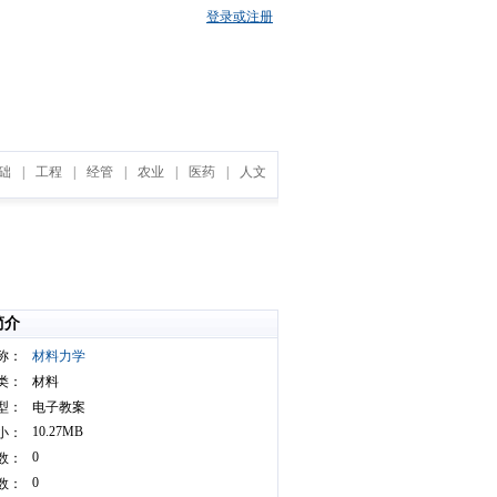
登录或注册
础
|
工程
|
经管
|
农业
|
医药
|
人文
简介
称：
材料力学
类：
材料
型：
电子教案
10.27MB
小：
0
数：
0
数：