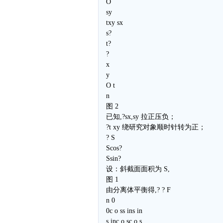
O
sy
txy sx
s?
t?
?
x
y
O t
n
图 2
已知,?sx,sy 拉正压负；
?t xy 绕研究对象顺时针转为正；
? S
Scos?
Ssin?
设：斜截面面积为 S,
图 1
由分离体平衡得,? ? F
n 0
0c o ss ins in
s inc o sc o s