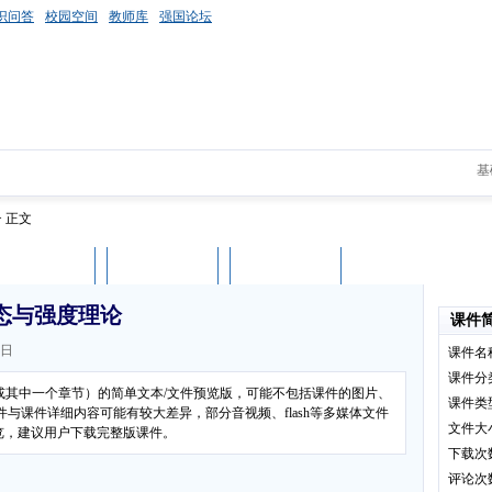
识问答
校园空间
教师库
强国论坛
基
> 正文
课件评论
用户列表
立即下载
态与强度理论
课件
1日
课件名
课件分
（或其中一个章节）的简单文本/文件预览版，可能不包括课件的图片、
课件类
与课件详细内容可能有较大差异，部分音视频、flash等多媒体文件
文件大
览，建议用户下载完整版课件。
下载次
评论次