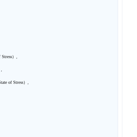
 Stress）,
,
e of Stress）,