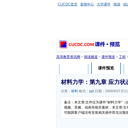
CUCDC首页
新闻中心
大学课件
阅读
知
高等教育资讯网
>
阅读频道
>
课件预览
>
工程
课件预览
课件介绍
材料力学：第九章 应力状
分类：
材料
格式：
ppt
日期：2006年07月1
备注：本文章/文件仅为课件“材料力学”
视频、音频、动画等相关素材，本文章/文件
可能因客户端没有安装相关插件而无法预