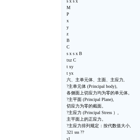
s x s x
M
P
x
y
z
B
C
s x s x B
txz C
t xy
t yx
六、主单元体、主面、主应力,
?主单元体 (Principal body),
各侧面上切应力均为零的单元体。
?主平面 (Principal Plane),
切应力为零的截面。
?主应力 (Principal Stress ）,
主平面上的正应力。
?主应力排列规定：按代数值大小,
321 sss ??
s1