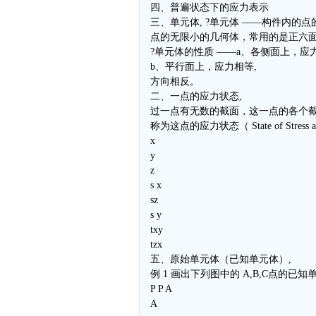
四、普遍状态下的应力表示
三、单元体, ?单元体 ——构件内的
点的无限小的几何体，常用的是正六
?单元体的性质 ——a、各侧面上，应
b、平行面上，应力相等,
方向相反。
二、一点的应力状态,
过一点有无数的截面，这一点的各个
称为这点的应力状态（ State of Stress at 
x
y
z
s x
sz
s y
txy
tzx
五、原始单元体（已知单元体）,
例 1 画出下列图中的 A,B,C点的已知
P P A
A