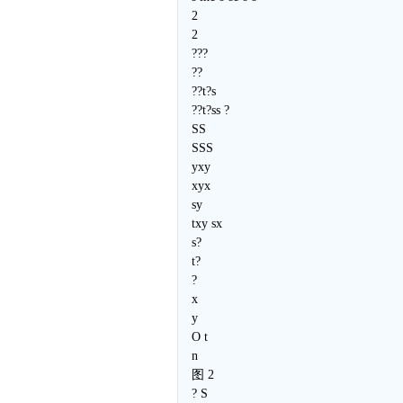
2
2
???
??
??t?s
??t?ss ?
SS
SSS
yxy
xyx
sy
txy sx
s?
t?
?
x
y
O t
n
图 2
? S