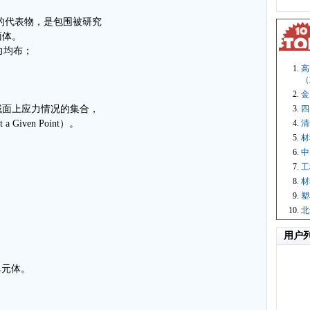
点的代表物，是包围被研究
面体。
力均布；
高
（
金
截面上应力情况的集合，
四
a Given Point）。
清
材
中
工
材
塑
北
用户
单元体。