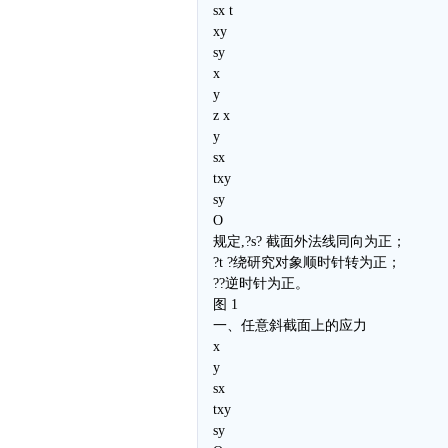
sx t
xy
sy
x
y
z x
y
sx
txy
sy
O
规定,?s? 截面外法线同向为正；
?t ?绕研究对象顺时针转为正；
??逆时针为正。
图 1
一、任意斜截面上的应力
x
y
sx
txy
sy