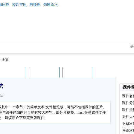
识问答
校园空间
教师库
强国论坛
基
> 正文
课件评论
用户列表
立即下载
法
课件
1日
课件名
课件分
（或其中一个章节）的简单文本/文件预览版，可能不包括课件的图片、
课件类
与课件详细内容可能有较大差异，部分音视频、flash等多媒体文件
文件大
览，建议用户下载完整版课件。
下载次
评论次