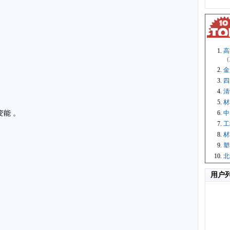
高
（
金
四
清
材
变能 。
中
工
材
塑
北
用户