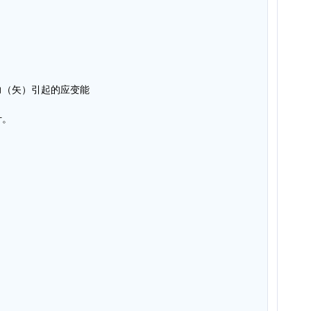
力（矢）引起的应变能
计。