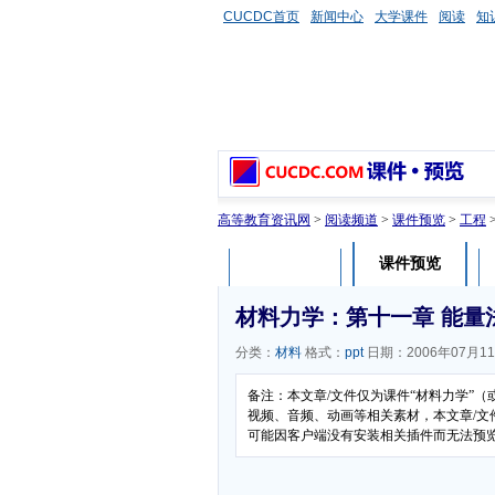
CUCDC首页
新闻中心
大学课件
阅读
知
高等教育资讯网
>
阅读频道
>
课件预览
>
工程
课件预览
课件介绍
材料力学：第十一章 能量
分类：
材料
格式：
ppt
日期：2006年07月1
备注：本文章/文件仅为课件“材料力学”
视频、音频、动画等相关素材，本文章/文件
可能因客户端没有安装相关插件而无法预