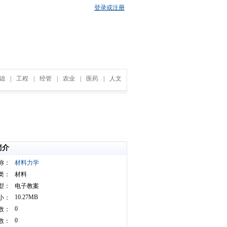
登录或注册
础
|
工程
|
经管
|
农业
|
医药
|
人文
简介
称：
材料力学
类：
材料
型：
电子教案
10.27MB
小：
0
数：
0
数：