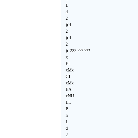
L
d
2
)(d
2
)(d
2
)( 222 ??? ???
x
EI
xMx
GI
xMx
EA
xNU
LL
P
n
L
d
2