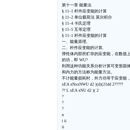
第十一章 能量法
§ 11–1 杆件应变能的计算
§ 11–2 单位载荷法 莫尔积分
§ 11–4 卡氏定理
§ 11–5 互等定理
§ 11–1 杆件应变能的计算
一、能量原理,
二、杆件应变能的计算,
弹性体内部所贮存的应变能，在数值
的功，即 WU?
利用这种功能关系分析计算可变形固
和内力的方法称为能量方法。
不计能量损耗时，外力功等于应变能 
xEA xNxxNWU d2 )(d)(21dd 2?????
?? L xEA xNU d2 )( 2
?
?
?
n
i ii
ii