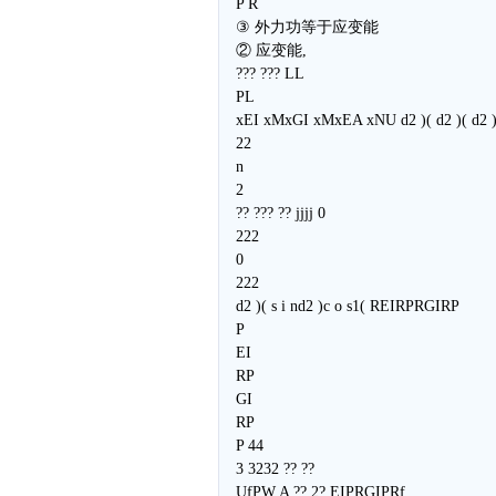
P R
③ 外力功等于应变能
② 应变能,
??? ??? LL
PL
xEI xMxGI xMxEA xNU d2 )( d2 )( d2 )
22
n
2
?? ??? ?? jjjj 0
222
0
222
d2 )( s i nd2 )c o s1( REIRPRGIRP
P
EI
RP
GI
RP
P 44
3 3232 ?? ??
UfPW A ?? 2? EIPRGIPRf