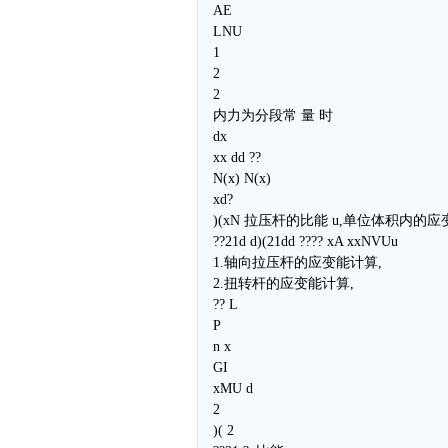
AE
LNU
1
2
2
内力为分段常 量 时
dx
xx dd ??
N(x) N(x)
xd?
)(xN 拉压杆的比能 u,单位体积内的应
??21d d)(21dd ???? xA xxNVUu
1.轴向拉压杆的应变能计算,
2.扭转杆的应变能计算,
?? L
P
n x
GI
xMU d
2
)( 2