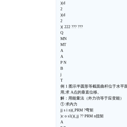
)(d
2
)(d
2
)( 222 ??? ???
Q
MN
MT
A
A
P N
B
j
T
例 1 图示半圆形等截面曲杆位于水平面
用,求 A点的垂直位移。
解：用能量法（外力功等于应变能）
① 求内力
jj s i n)(,PRM ?弯矩
)c o s1()(,jj ?? PRM n扭矩
A