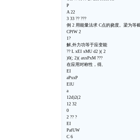
P
A 22
3 33 ?? ???
例 2 用能量法求 C点的挠度。梁为等
CPfW 2
1?
解,外力功等于应变能
?? L xEI xMU d2 )( 2
)0(; 2)( axxPxM ???
在应用对称性，得,
EI
aPxxP
EIU
a
12d)2(2
12 32
0
2 ?? ?
EI
PafUW
C 6