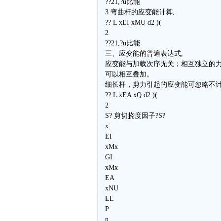
??21,?u比能
3.弯曲杆的应变能计算,
?? L xEI xMU d2 )(
2
??21,?u比能
三、应变能的普遍表达式,
应变能与加载次序无关；相互独立的
可以相互叠加。
细长杆，剪力引起的应变能可忽略不
?? L xEA xQ d2 )(
2
S? 剪切挠度因子?S?
x
EI
xMx
GI
xMx
EA
xNU
LL
P
n