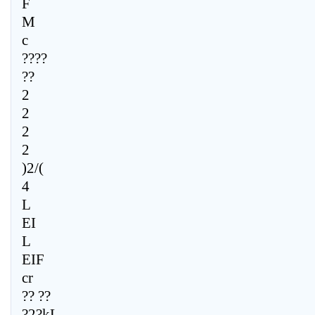
F
M
c
????
??
2
2
2
2
)2/(
4
L
EI
L
EIF
cr
?? ??
?2?kL