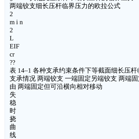
两端铰支细长压杆临界压力的欧拉公式
2
m i n
2
L
EIF
cr
??
表 14–1 各种支承约束条件下等截面细长压
支承情况 两端铰支 一端固定另端铰支 两端固
由 两端固定但可沿横向相对移动
失
稳
时
挠
曲
线