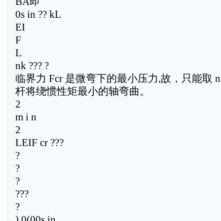
BA即
0s in ?? kL
EI
F
L
nk ??? ?
临界力 Fcr 是微弯下的最小压力,故，只能取 n
杆将绕惯性矩最小的轴弯曲。
2
m i n
2
LEIF cr ???
?
?
?
???
?
),0(00s in