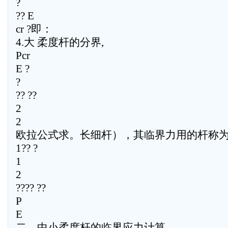
?
?? E
cr ?即：
4.大 柔度杆的分界,
Pcr
E ?
?
?? ??
2
2
欧拉公式求。长细杆），其临界力用的杆称
1?? ?
1
2
???? ??
P
E
二、中小柔度杆的临界应力计算