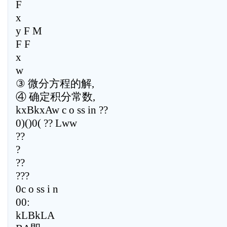
F
x
y F M
F F
x
w
③ 微分方程的解,
④ 确定积分常数,
kxBkxAw c o ss in ??
0)()0( ?? Lww
??
?
??
???
0c o ss i n
00:
kLBkLA