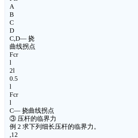
A
B
C
D
C,D— 挠
曲线拐点
Fcr
l
2l
0.5
l
Fcr
l
C— 挠曲线拐点
③ 压杆的临界力
例 2 求下列细长压杆的临界力。
,12