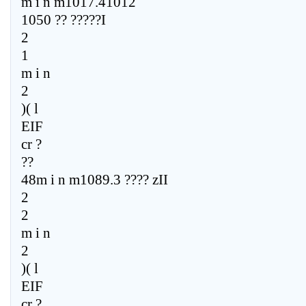
m i n m1017.41012
1050 ?? ?????I
2
1
m i n
2
)( l
EIF
cr ?
??
48m i n m1089.3 ???? zII
2
2
m i n
2
)( l
EIF
cr ?