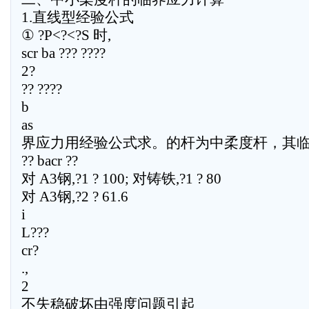
1.直线型经验公式
① ?P<?<?S 时,
scr ba ??? ????
2?
?? ????
b
as
界应力用经验公式求。的杆为中柔度杆，其临 12 
?? bacr ??
对 A3钢,?1 ? 100; 对铸铁,?1 ? 80
对 A3钢,?2 ? 61.6
i
L???
cr?
.,
2
不失稳破坏由强度问题引起