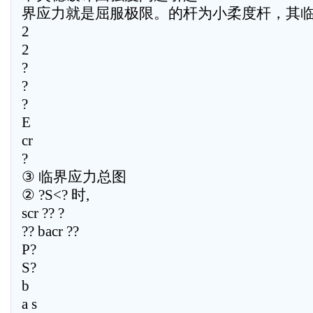
界应力就是屈服极限。的杆为小柔度杆，其临??
2
2
?
?
?
E
cr
?
③ 临界应力总图
② ?S<? 时,
scr ?? ?
?? bacr ??
P?
S?
b
a s