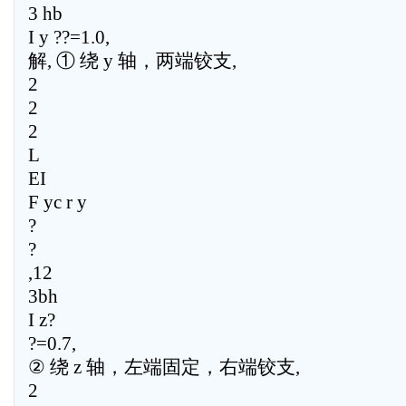
3 hb
I y ??=1.0,
解, ① 绕 y 轴，两端铰支,
2
2
2
L
EI
F yc r y
?
?
,12
3bh
I z?
?=0.7,
② 绕 z 轴，左端固定，右端铰支,
2