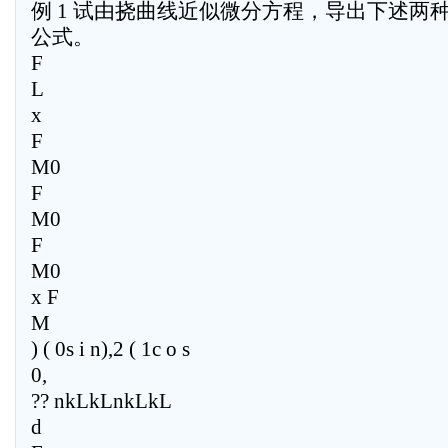
例 1 试由挠曲线近似微分方程，导出下述两
公式。
F
L
x
F
M0
F
M0
F
M0
x F
M
) ( 0s i n),2 ( 1c o s
0,
?? nkLkLnkLkL
d