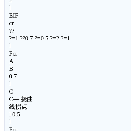
2
l
EIF
cr
??
?=1 ??0.7 ?=0.5 ?=2 ?=1
l
Fcr
A
B
0.7
l
C
C— 挠曲
线拐点
l 0.5
l
Fcr