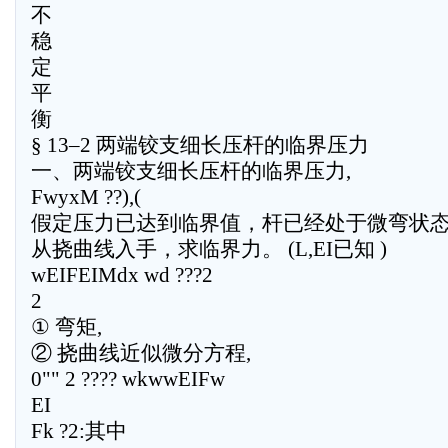
不
稳
定
平
衡
§ 13–2 两端铰支细长压杆的临界压力
一、两端铰支细长压杆的临界压力,
FwyxM ??),(
假定压力已达到临界值，杆已经处于微弯状态
从挠曲线入手，求临界力。 (L,EI已知 )
wEIFEIMdx wd ???2
2
① 弯矩,
② 挠曲线近似微分方程,
0"" 2 ???? wkwwEIFw
EI
Fk ?2:其中