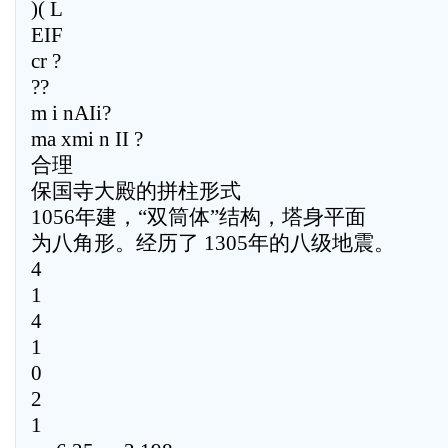
)( L
EIF
cr ?
??
m i nAIi?
ma xmi n II ?
合理
保国寺大殿的拼柱形式
1056年建，“双筒体”结构，塔身平面
为八角形。经历了 1305年的八级地震。
4
1
4
1
0
2
1