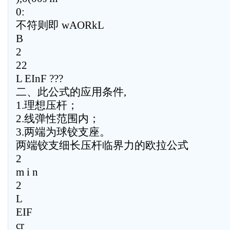
0:
不符则即 wAORkL
B
2
22
L EInF ???
二、此公式的应用条件,
1.理想压杆；
2.线弹性范围内；
3.两端为球铰支座。
两端铰支细长压杆临界力的欧拉公式
2
m i n
2
L
EIF
cr