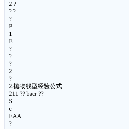
2 ?
? ?
?
P
1
E
?
?
?
2
?
2.抛物线型经验公式
211 ?? bacr ??
S
c
EAA
?