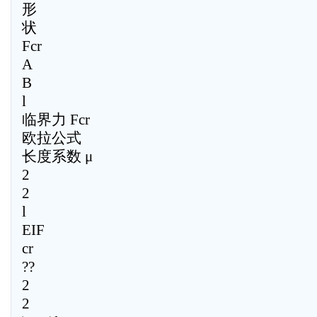
形
状
Fcr
A
B
l
临界力 Fcr
欧拉公式
长度系数 μ
2
2
l
EIF
cr
??
2
2