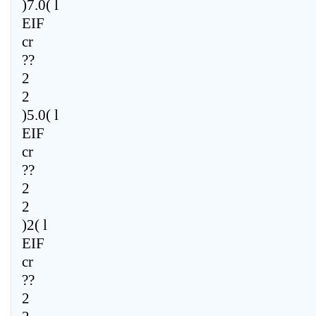
)7.0( l
EIF
cr
??
2
2
)5.0( l
EIF
cr
??
2
2
)2( l
EIF
cr
??
2