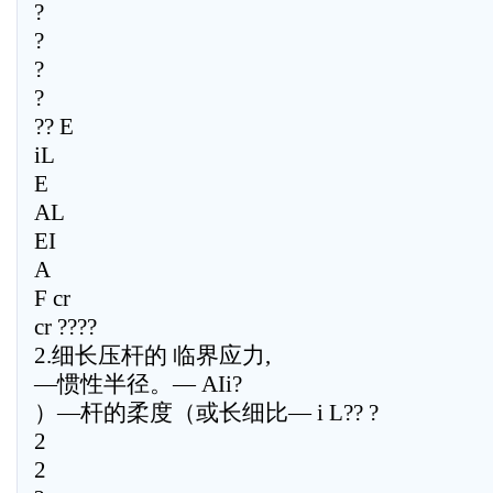
?
?
?
?
?? E
iL
E
AL
EI
A
F cr
cr ????
2.细长压杆的 临界应力,
—惯性半径。— AIi?
）—杆的柔度（或长细比— i L?? ?
2
2