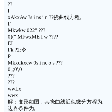
??
l
xAkxAw ?s i ns i n ??挠曲线方程,
F
Mkwkw 022" ???
0)(" MFwxME I w ????
EI
Fk ?2:令
P
Mkxdkxcw 0s i nc o s ???
0',;0',0
???
???
wwLx
wwx
解：变形如图，其挠曲线近似微分方程为,
边界条件为,