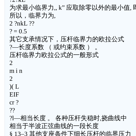
为求最小临界力,, k” 应取除零以外的最小值, 
所以，临界力为,
2 ?nkL ??
? = 0.5
其它支承情况下，压杆临界力的欧拉公式
?—长度系数 （ 或约束系数 ） 。
压杆临界力欧拉公式的一般形式
2
m i n
2
)( L
EIF
cr ?
??
?l—相当长度 。 各种压杆失稳时,挠曲线中
相当于半波正弦曲线的一段长度
§ 13–3 其他支座条件下细长压杆的临界压力