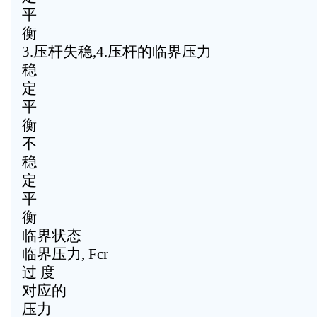
平
衡
3.压杆失稳,4.压杆的临界压力
稳
定
平
衡
不
稳
定
平
衡
临界状态
临界压力, Fcr
过 度
对应的
压力