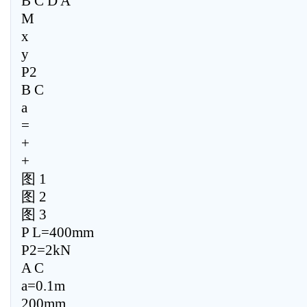
B C D A
M
x
y
P2
B C
a
=
+
+
图 1
图 2
图 3
P L=400mm
P2=2kN
A C
a=0.1m
200mm