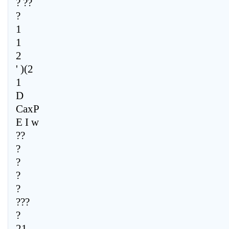
? ??
?
1
1
2
' )(2
1
D
CaxP
E I w
??
?
?
?
?
???
?
21