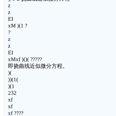
z
z
EI
xM )(1 ?
?
z
z
EI
xMxf )()( ?????
即挠曲线近似微分方程。
)(
))(1(
)(1
232
xf
xf
xf ????