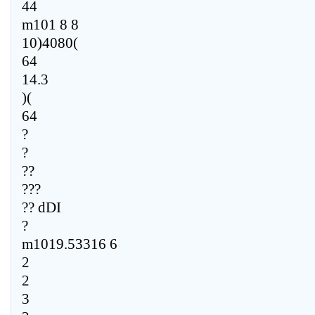
44
m101 8 8
10)4080(
64
14.3
)(
64
?
?
??
???
?? dDI
?
m1019.53316 6
2
2
3