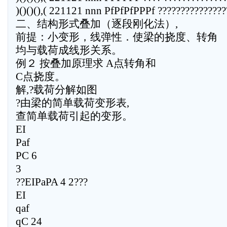
)()()(),( 221121 nnn PfPfPfPPPf ???????????????
二、结构形式叠加（逐段刚化法）,
前提：小变形，线弹性．使梁的挠度、转角
均与载荷成线形关系。
例２ 按叠加原理求 A点转角和
C点挠度。
解,?载荷分解如图
?由梁的简单载荷变形表,
查简单载荷引起的变形。
EI
Paf
PC 6
3
??EIPaPA 4 2???
EI
qaf
qC 24