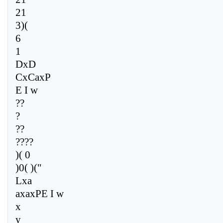
21
3)(
6
1
DxD
CxCaxP
E I w
??
?
??
????
)( 0
)0( )("
Lxa
axaxPE I w
x
y