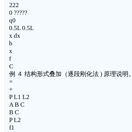
222
0 ?????
q0
0.5L 0.5L
x dx
b
x
f
C
例 ４ 结构形式叠加（逐段刚化法 ) 原理说明
=
+
P L1 L2
A B C
B C
P L2
f1