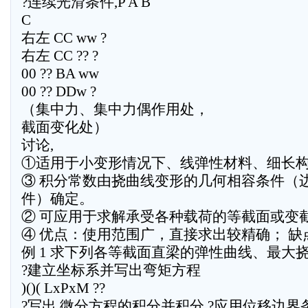
?连续光滑条件,P A B
C
右左 CC ww ?
右左 CC ?? ?
00 ?? BA ww
00 ?? DDw ?
（集中力、集中力偶作用处，
截面变化处）
讨论,
①适用于小变形情况下、线弹性材料、细长
③ 积分常数由挠曲线变形的几何相容条件（
件）确定。
② 可应用于求解承受各种载荷的等截面或变
④ 优点：使用范围广，直接求出较精确； 缺
例 1 求下列各等截面直梁的弹性曲线、最大
?建立坐标系并写出弯矩方程
)()( LxPxM ??
?写出 微分方程的积分并积分 ?应用位移边界