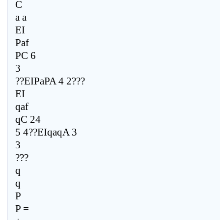
C
a a
EI
Paf
PC 6
3
??EIPaPA 4 2???
EI
qaf
qC 24
5 4??EIqaqA 3
3
???
q
q
P
P =