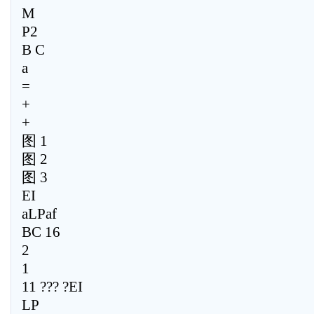
M
P2
B C
a
=
+
+
图 1
图 2
图 3
EI
aLPaf
BC 16
2
1
11 ??? ?EI
LP