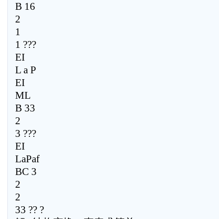
B 16
2
1
1 ???
EI
L a P
EI
ML
B 33
2
3 ???
EI
LaPaf
BC 3
2
2
33 ?? ?