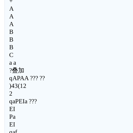
+
A
A
A
B
B
B
C
a a
?叠加
qAPAA ??? ??
)43(12
2
qaPEIa ???
EI
Pa
EI
qaf