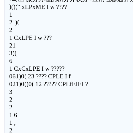
)()(" xLPxME I w ????
1
2' )(
2
1 CxLPE I w ???
21
3)(
6
1 CxCxLPE I w ?????
061)0( 23 ???? CPLE I f
021)0()0( 12 ????? CPLfEIEI ?
3
2
2
1 6
1 ;
2