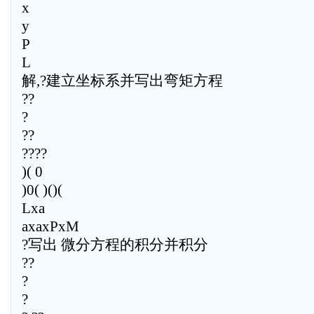
x
y
P
L
解,?建立坐标系并写出弯矩方程
??
?
??
????
)( 0
)0( )()(
Lxa
axaxPxM
?写出 微分方程的积分并积分
??
?
?