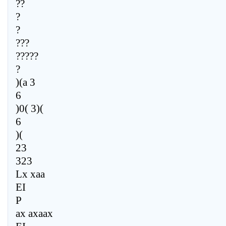
??
?
?
???
?????
?
)(a 3
6
)0( 3)(
6
)(
23
323
Lx xaa
EI
P
ax axaax