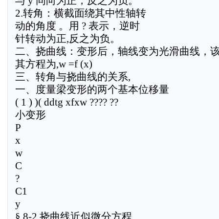
与 y 同向为正，反之为负。
2.转角：横截面绕其中性轴转
动的角度 。用 ? 表示，逆时
针转动为正,反之为负。
二、挠曲线：变形后，轴线变为光滑曲线，
其方程为,w =f (x)
三、转角与挠曲线的关系,
一、度量梁变形的两个基本位移量
( 1 ) )( ddtg xfxw ???? ??
小变形
P
x
w
C
?
C1
y
§ 8-2 挠曲线近似微分方程