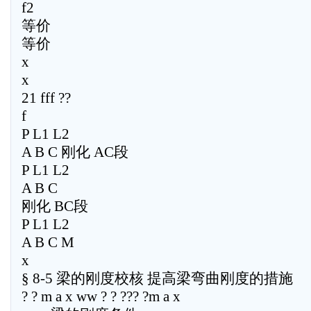
f2
等价
等价
x
x
21 fff ??
f
P L1 L2
A B C 刚化 AC段
P L1 L2
A B C
刚化 BC段
P L1 L2
A B C M
x
§ 8-5 梁的刚度校核 提高梁弯曲刚度的措施
? ? m a x ww ? ? ??? ?m a x