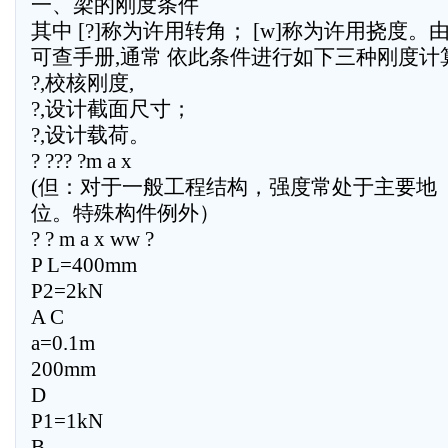
一、梁的刚度条件
其中 [?]称为许用转角； [w]称为许用挠度。
可查手册,通常 依此条件进行如下三种刚度计算
?,校核刚度,
?,设计截面尺寸；
?,设计载荷。
? ??? ?m a x
(但：对于一般工程结构，强度常处于主要地
位。特殊构件例外）
? ? m a x ww ?
P L=400mm
P2=2kN
A C
a=0.1m
200mm
D
P1=1kN
B