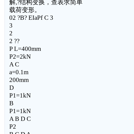
解,?结构变换，查表求简单
载荷变形。
02 ?B? EIaPf C 3
3
2
2 ??
P L=400mm
P2=2kN
A C
a=0.1m
200mm
D
P1=1kN
B
P1=1kN
A B D C
P2