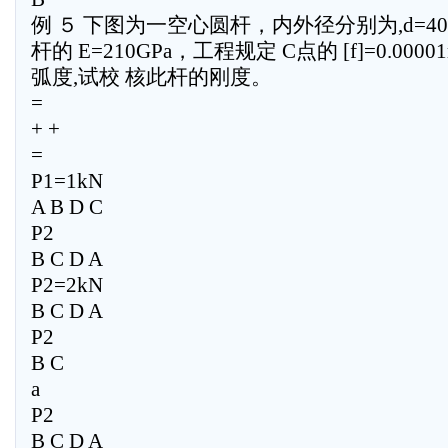
例 ５ 下图为一空心圆杆，内外径分别为,d=40m
杆的 E=210GPa，工程规定 C点的 [f]=0.00001m
弧度,试校 核此杆的刚度。
=
+ +
=
P1=1kN
A B D C
P2
B C D A
P2=2kN
B C D A
P2
B C
a
P2
B C D A