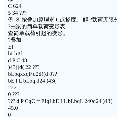
C 624
5 34 ???
例 ３ 按叠加原理求 C点挠度。 解,?载荷无
?由梁的简单载荷变形表,
查简单载荷引起的变形。
?叠加
EI
bLbPf
d P C 48
)43()d( 22 ???
bLbqxxqP d2d)(d 0??
bE I L bLbq d24 )43(
222
0 ???
??? d P CqC ff EIqLbE I L bLbqL 240d24 )43(
45.0
0