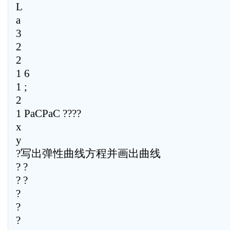
L
a
3
2
2
1 6
1 ;
2
1 PaCPaC ????
x
y
?写出弹性曲线方程并画出曲线
? ?
? ?
?
?
?