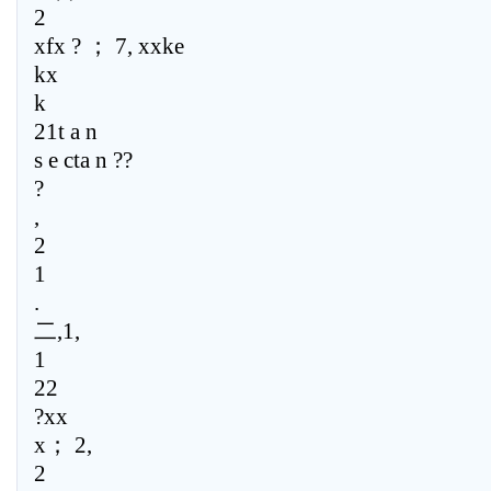
2
xfx ? ； 7, xxke
kx
k
21t a n
s e cta n ??
?
,
2
1
.
二,1,
1
22
?xx
x； 2,
2