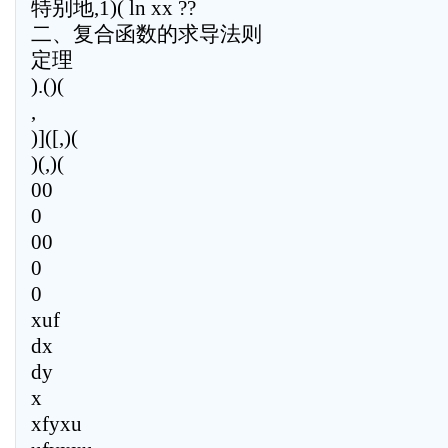
特别地,1)( ln xx ??
二、复合函数的求导法则
定理
).()(
,
)]([,)(
)(,)(
00
0
00
0
0
xuf
dx
dy
x
xfyxu