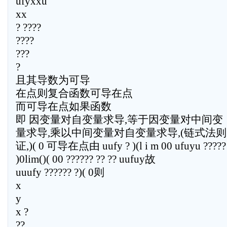
ufyxxu
xx
? ????
????
???
?
且其导数为可导
在点则复合函数可导在点
而可导在点如果函数
即 因变量对自变量求导,等于因变量对中间变
量求导,乘以中间变量对自变量求导,(链式法则 
证,)( 0 可导在点由 uufy ? )(l i m 00 ufuyu ?????
)0lim()( 00 ?????? ?? ?? uufuy故
uuufy ?????? ?)( 0则
x
y
x ?
??