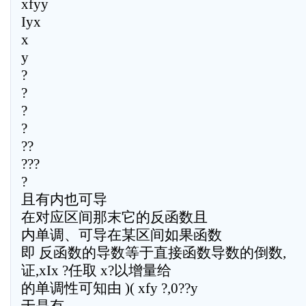
xfyy
Iyx
x
y
?
?
?
?
??
???
?
且有内也可导
在对应区间那末它的反函数且
内单调、可导在某区间如果函数
即 反函数的导数等于直接函数导数的倒数,
证,xIx ?任取 x?以增量给
的单调性可知由 )( xfy ?,0??y