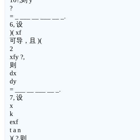
10?,则 y
?
= _ ___ __ ___ __ _.
6, 设
)( xf
可导，且 )(
2
xfy ?,
则
dx
dy
= ___ __ ___ __ _.
7, 设
x
k
exf
t a n
)( ?,则