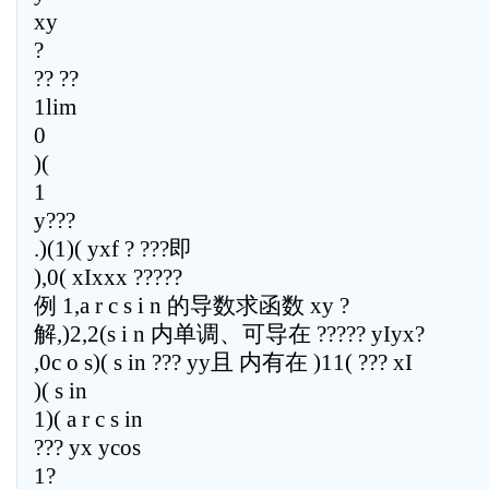
xy
?
?? ??
1lim
0
)(
1
y???
.)(1)( yxf ? ???即
),0( xIxxx ?????
例 1,a r c s i n 的导数求函数 xy ?
解,)2,2(s i n 内单调、可导在 ????? yIyx?
,0c o s)( s in ??? yy且 内有在 )11( ??? xI
)( s in
1)( a r c s in
??? yx ycos
1?