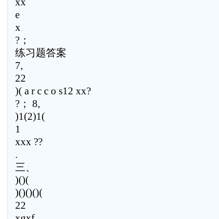
xx
e
x
?；
练习题答案
7,
22
)( a r c c o s12 xx?
?； 8,
)1(2)1(
1
xxx ??
.
三、
)()(
)()()()(
22
xgxf