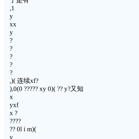
于是有
,1
y
xx
y
?
?
?
?
?
,)( 连续xf?
),0(0 ????? xy 0)( ?? y?又知
x
yxf
x ?
????
?? 0l i m)(
y