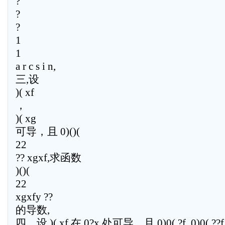
?
?
?
1
1
a r c s i n,
三,设
)( xf
，
)( xg
可导，且 0)()(
22
?? xgxf,求函数
)()(
22
xgxfy ??
的导数,
四、设 )( xf 在 0?x 处可导，且 0)0( ?f, 0)0( ??f