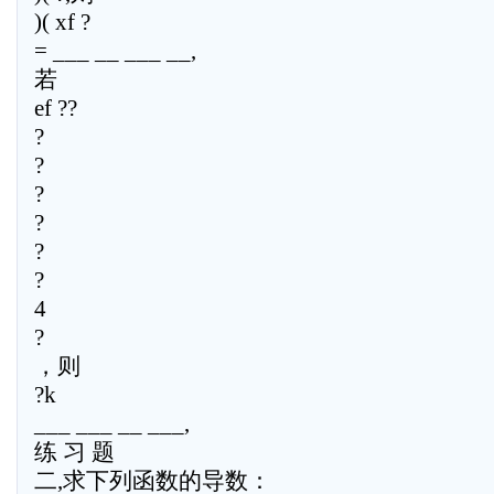
)( xf ?
= ___ __ ___ __,
若
ef ??
?
?
?
?
?
?
4
?
，则
?k
___ ___ __ ___,
练 习 题
二,求下列函数的导数：