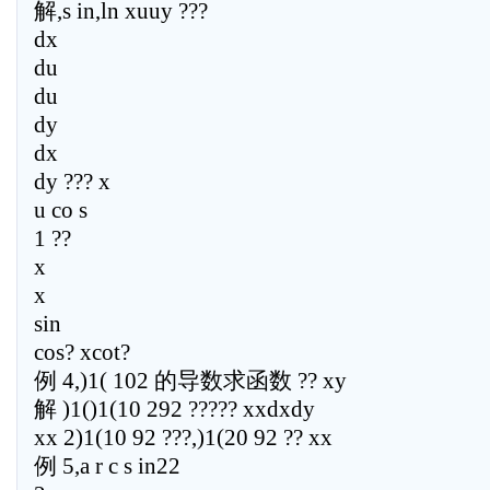
解,s in,ln xuuy ???
dx
du
du
dy
dx
dy ??? x
u co s
1 ??
x
x
sin
cos? xcot?
例 4,)1( 102 的导数求函数 ?? xy
解 )1()1(10 292 ????? xxdxdy
xx 2)1(10 92 ???,)1(20 92 ?? xx
例 5,a r c s in22