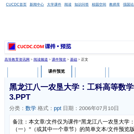
CUCDC首页
新闻中心
大学课件
阅读
知识问答
校园空间
教师库
强国论
高等教育资讯网
>
阅读频道
>
课件预览
>
基础
> 正文
课件预览
课件介绍
课件评论
用户列表
黑龙江八一农垦大学：工科高等数学
3.PPT
分类：
数学
格式：
ppt
日期：2006年07月10日
备注：本文章/文件仅为课件“黑龙江八一农垦大学
（一）”（或其中一个章节）的简单文本/文件预览