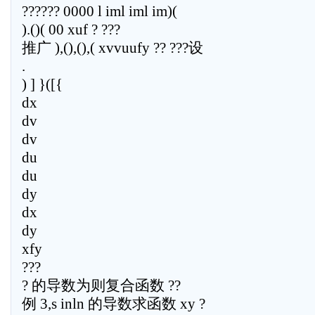
?????? 0000 l iml iml im)(
).()( 00 xuf ? ???
推广 ),(),(),( xvvuufy ?? ???设
.
) ] }([{
dx
dv
dv
du
du
dy
dx
dy
xfy
???
? 的导数为则复合函数 ??
例 3,s inln 的导数求函数 xy ?