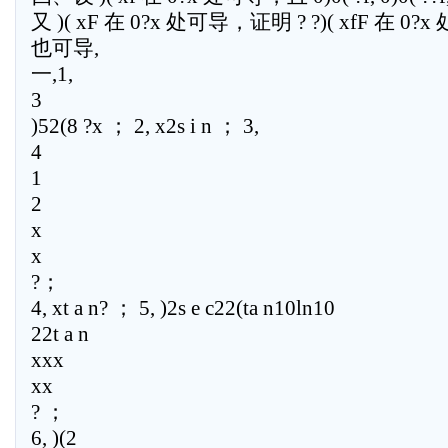
又 )( xF 在 0?x 处可导，证明 ? ?)( xfF 在 0?x 
也可导,
一,1,
3
)52(8 ?x ； 2, x2s i n ； 3,
4
1
2
x
x
?；
4, xt a n? ； 5, )2s e c22(ta n10ln10
22t a n
xxx
xx
? ；
6, )(2