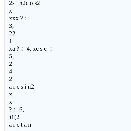
2s i n2c o s2
x
xxx ?；
3,
22
1
xa ?； 4, xc s c ；
5,
2
4
2
a r c s i n2
x
x
?； 6,
)1(2
a r c t a n