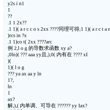
y2s i n1
1
??
.1 1 2x??
.1 1)( a r c c o s 2xx ????同理可得;1 1)( a r c t a 
)rcs in ?x
.1 1)co t( 2xx ????arc
例 2,l o g 的导数求函数 xy a?
,0ln)( ??? aaa yy且,),0( 内有在 ???? xI
)(
1)( l o g
??? ya ax aa y ln
1?,
ln
1
ax?
解,),( 内单调、可导在 ?????? yy Iax?