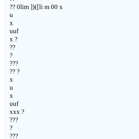
?? 0lim ])([li m 00 x
u
x
uuf
x ?
??
?
???
?? ?
x
u
x
uuf
xxx ?
???
?
???