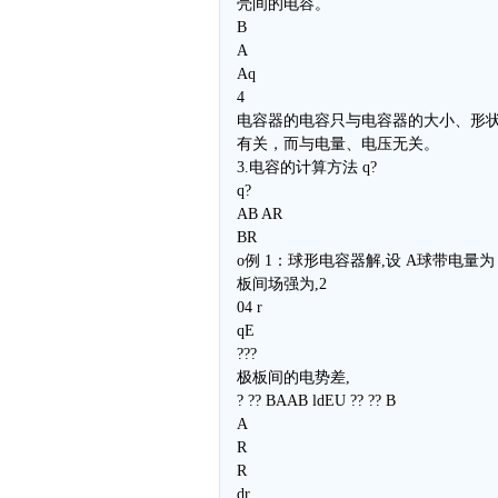
壳间的电容。
B
A
Aq
4
电容器的电容只与电容器的大小、形
有关，而与电量、电压无关。
3.电容的计算方法 q?
q?
AB AR
BR
o例 1：球形电容器解,设 A球带电量为 
板间场强为,2
04 r
qE
???
极板间的电势差,
? ?? BAAB ldEU ?? ?? B
A
R
R
dr