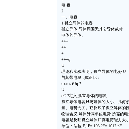
电 容
2
一、电容
1.孤立导体的电容
孤立导体,导体周围无其它导体或带
电体的导体。
+++
++
+
+++q
U
理论和实验表明，孤立导体的电势 U
与其带电量 q成正比：
c on s tUq ?
U
qC ?定义,孤立导体的电容,
孤立导体电容只与导体的大小、几何
量、电势无关。它反映了孤立导体的
物理含义,导体升高单位电势 所需的电
电容是反映孤立导体贮存电荷能力大
单位：法拉,F,1F= 106 ?F= 1012 pF