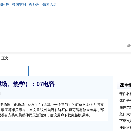
识问答
校园空间
教师库
强国论坛
基
> 正文
课件评论
用户列表
立即下载
场、热学）：07电容
课件
2日
课件名
课件分
大学物理（电磁场、热学）”（或其中一个章节）的简单文本/文件预览
课件类
、动画等相关素材，本文章/文件与课件详细内容可能有较大差异，部
文件大
客户端没有安装相关插件而无法预览，建议用户下载完整版课件。
下载次
评论次