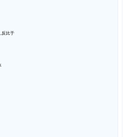
,反比于
体