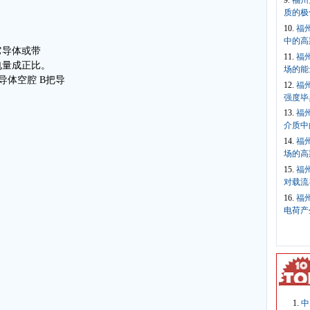
9.
福州
质的极
10.
福
中的高
它导体或带
11.
福
电量成正比。
场的能
导体空腔 B把导
12.
福
强度毕
13.
福
介质中
14.
福
场的高
15.
福
对载流
16.
福
电荷产
中