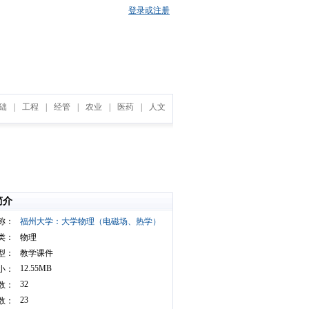
登录或注册
础
|
工程
|
经管
|
农业
|
医药
|
人文
简介
称：
福州大学：大学物理（电磁场、热学）
类：
物理
型：
教学课件
12.55MB
小：
32
数：
23
数：