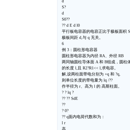
d
S?
d
S0??
?? d E d l0
平行板电容器的电容正比于极板面积 S
极板间距 d,与 q 无关。
6
例 3：圆柱形电容器
圆柱形电容器为内径 RA、外径 RB
两同轴圆柱导体面 A 和 B组成，圆柱
的长度 l,且 R2?R1<< l,求电容。
解,设两柱面带电分别为 +q 和 ?q,
则单位长度的带电量为 lq /??
作半径为 r、高为 l 的 高斯柱面。
? ? lq ?
?? ?? SdE
??
? 0?
?? q面内电荷代数和为：
l r
高