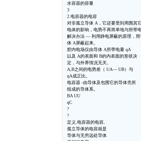
水容器的容量
3
2.电容器的电容
对非孤立导体 A，它还要受到周围其
电体的影响，电势不再简单地与所带
解决办法 — 利用静电屏蔽的原理，用
体 A屏蔽起来。
腔内电场仅由导体 A所带电量 qA
以及 A的表面和 B的内表面的形状决
定，与外界情况无关。
A,B之间的电势差（ UA— UB）与
qA成正比。
电容器 -由导体及包围它的导体壳所
组成的导体系。
BA UU
qC
?
?
定义,电容器的电容,
孤立导体的电容就是
导体与无穷远处导体