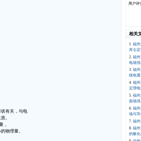
用户评
相关
1.
福州
库仑定
2.
福州
电场强
3.
福州
线电通
4.
福州
定理电
5.
福州
面场强
6.
福州
形状有关，与电
场与导
性质。
7.
福州
量 。
8.
福州
小的物理量。
的极化