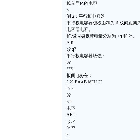
孤立导体的电容
5
例 2：平行板电容器
平行板电容器极板面积为 S,板间距离为 
电容器电容。
解,设两极板带电量分别为 +q 和 ?q,
A B
q? q?
平行板电容器场强：
0?
??E
板间电势差：
? ?? BAAB ldEU ??
Ed?
0?
?d?
电容
ABU
qC ?
0/ ??
?