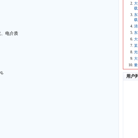
大
载
东
载
清
东
状、电介质
大
某
光
大
量
q,
用户