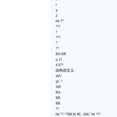
r
q
2
04 ??
???
?
???
?
??
BA RR
q 11
4 0??
由电容定义,
abU
qC ?
AB
BA
RR
RR
??
04 ?? ??BR当 时, ARC 04 ???