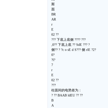
斯
面
BR
AR
r
E
02 ??
??? 下底上底侧 ???? ???
,0?? 下底上底 ?? SdE ??? ?
侧?? ? ?c o sE d S??? 侧 rlE ?2?
0?
?l?
7
r
E
02 ??
???
柱面间的电势差为：
? ?? BAAB ldEU ?? ??
B
A