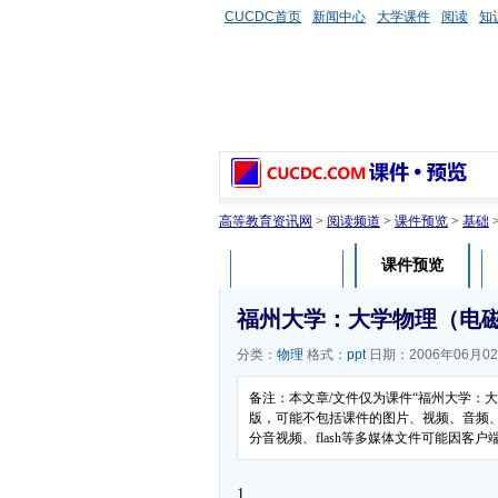
CUCDC首页
新闻中心
大学课件
阅读
知
高等教育资讯网
>
阅读频道
>
课件预览
>
基础
课件预览
课件介绍
福州大学：大学物理（电磁
分类：
物理
格式：
ppt
日期：2006年06月0
备注：本文章/文件仅为课件“福州大学：
版，可能不包括课件的图片、视频、音频
分音视频、flash等多媒体文件可能因
1