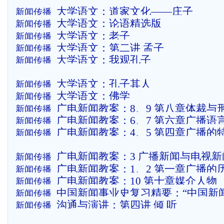
容以及练习题（有答案）
大学语文：道家文化——庄子
新闻传播
大学语文：论语精选版
新闻传播
大学语文：老子
新闻传播
大学语文：第二讲 孟子
新闻传播
大学语文：我观孔子
新闻传播
大学语文：孔子其人
新闻传播
大学语文：佛学
新闻传播
广电新闻教案：8、9 第八章体裁与
新闻传播
广电新闻教案：6、7 第六章广播语
新闻传播
辑工作
广电新闻教案：4、5 第四章广播的
新闻传播
解说
访摄录
广电新闻教案：3 广播新闻与电视新
新闻传播
广电新闻教案：1、2 第一章广播的
新闻传播
广电新闻教案：10 第十章媒介人物
新闻传播
二章我国的广播
中国新闻事业史复习精要：“中国新
新闻传播
沟通与演讲：第四讲 倾 听
新闻传播
习精要