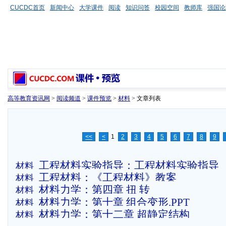
CUCDC首页
新闻中心
大学课件
阅读
知识问答
校园空间
教师库
强国论
高等教育资讯网
>
阅读频道
>
课件预览
>
材料
> 文章列表
<<
<
1
2
3
4
5
6
7
8
9
工程材料实验指导：工程材料实验指导
材料
工程材料：《工程材料》教案
材料
材料力学：第四章 扭 转
材料
材料力学：第十章 组合变形.PPT
材料
材料力学：第十二章 超静定结构
材料