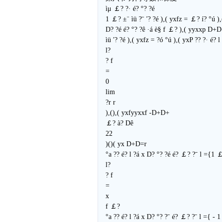
ìμ ￡? ?· é? °? ?é
1 ￡? ±¨ ìü ?ˉ ′? ?é ),( yxfz = ￡? í? °ú ),
D? ?é é? °? ?ê ·á è§ f ￡? ),( yyxxp D+D+
ìü ′? ?é ),( yxfz = ?ó °ú ),( yxP ?? ?· é? l
l?
? f
=
0
lim
?r r
),(),( yxfyyxxf -D+D+
￡? à? Dê
22
)()( yx D+D=r
°a ?? é? l ?á x D? °? ?é é? ￡? ?ˉ l ={1
l?
? f
=
x
f ￡?
°a ?? é? l ?á x D? °? ?ˉ é? ￡? ?ˉ l ={ -