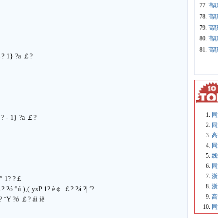
77.
高
78.
高
79.
高
80.
高
81.
高
 ￡? 1} ?a ￡?
同
￡? - 1} ?a ￡?
同
高
同
线
同
浙
 á° 1? ?￡
浙
￡? ?ó °ú ),( yxP 1? è￠ ￡? ?á ?| ′?
高
±? ˉY ?ó ￡? áì íê
同