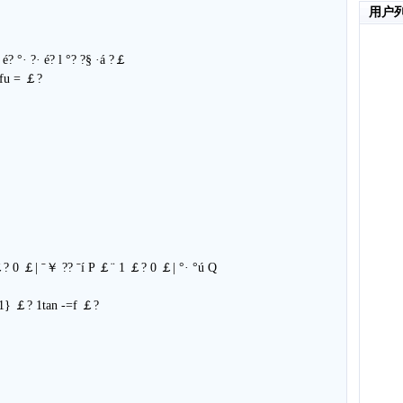
用户
 é? °· ?· é? l °? ?§ ·á ?￡
yxfu = ￡?
￡? 0 ￡| ˉ￥ ?? ˉí P ￡¨ 1 ￡? 0 ￡| °· °ú Q
- 1} ￡? 1tan -=f ￡?