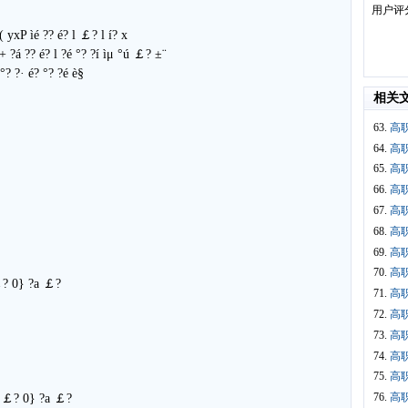
用户评
( yxP ìé ?? é? l ￡? l í? x
 ?á ?? é? l ?é °? ?í ìμ °ú ￡? ±¨
 °? ?· é? °? ?é è§
相关
63.
高
64.
高
65.
高
66.
高
67.
高
68.
高
69.
高
70.
高
 ￡? 0} ?a ￡?
71.
高
72.
高
73.
高
74.
高
75.
高
76.
高
 1 ￡? 0} ?a ￡?