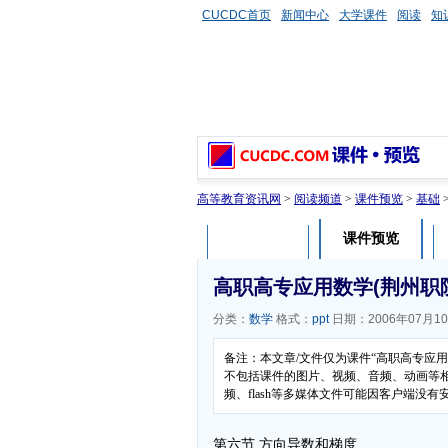
CUCDC首页
新闻中心
大学课件
阅读
知
高等教育资讯网
>
阅读频道
>
课件预览
>
基础
课件预览
课件介绍
高职高专应用数学(荆州职院
分类：
数学
格式：
ppt
日期：2006年07月1
备注：本文章/文件仅为课件“高职高专应用
不包括课件的图片、视频、音频、动画等
频、flash等多媒体文件可能因客户端没
第六节 方向导数和梯度