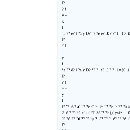
l?
? f
= -
x
f
°a ?? é? l ?á y D? °? ?é é? ￡? ?ˉ l ={0
l?
? f
=
y
f
°a ?? é? l ?á y D? °? ?ˉ é? ￡? ?ˉ l ={0 
l?
? f
= -
y
f
ì? ˉ? ￡? à¨ °? ?é ?á ?· é? °? ?é °? ?? ?ù
2 ￡? ?à ?ú ±¨ oí ?T 3è ′? ?é ),( yxfz = 
?é ?ó 2? °ú ?? ?è ìμ ?· é? °? ?· é? °? ?é 
l?