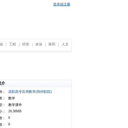
登录或注册
础
|
工程
|
经管
|
农业
|
医药
|
人文
简介
称：
高职高专应用数学(荆州职院)
类：
数学
型：
教学课件
28.38MB
小：
0
数：
0
数：