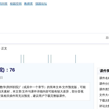
识问答
校园空间
教师库
强国论坛
基
> 正文
课件评论
用户列表
立即下载
)：76
课件
0日
课件名
课件分
数学(荆州职院)”（或其中一个章节）的简单文本/文件预览版，可能
课件类
相关素材，本文章/文件与课件详细内容可能有较大差异，部分音视
文件大
有安装相关插件而无法预览，建议用户下载完整版课件。
下载次
评论次