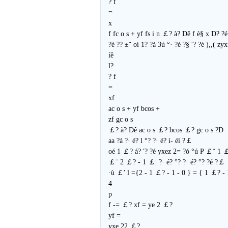
? f
=
x
f fc o s + yf fs i n ￡? à? Dê f è§ x D? ?é
?é ?? ±¨ oí 1? ?à 3ú °· ?é ?§ ′? ?é ),,( z
íê
l?
? f
=
xf
ac o s + yf bcos +
zf gc o s
￡? à? Dê ac o s ￡? bcos ￡? gc o s ?D
aa ?á ?· é? l °? ?· é? í- éì ?￡
oé 1 ￡? á? ′? ?é yxez 2= ?ó °ú P ￡¨ 1 
￡¨ 2 ￡? - 1 ￡| ?· é? °? ?· é? °? ?é ?￡
·ù ￡′ l ={2 - 1 ￡? - 1 - 0 } = { 1 ￡? 
4
p
f -= ￡? xf = ye 2 ￡?
yf =
yxe 22 ￡?