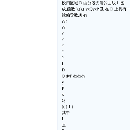
设闭区域 D 由分段光滑的曲线 L 围
成,函数 ),(),( yxQyxP 及 在 D 上具
续偏导数,则有
???
??
?
?
?
?
?
L
D
Q dyP dxdxdy
y
P
x
Q
)( ( 1 )
其中
L
是