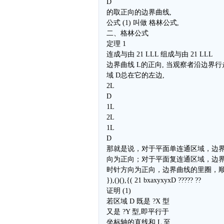
D
的取正向的边界曲线,
公式 (1) 叫做 格林公式,
二、格林公式
定理 1
连成与由 21 LLL 组成与由 21 LLL
边界曲线 L的正向, 当观察者沿边界行
域 D总在它的左边,
2L
D
1L
2L
1L
D
那就是说，对于平面单连通区域，边
向为正向；对于平面复连通区域，边
时针方向为正向，边界曲线的里圈，
}),()(),{( 21 bxaxyxyxD ????? ??
证明 (1)
若区域 D 既是 ?X 型
又是 ?Y 型,即平行于
坐标轴的直线和 L 至