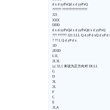
d x d yyPxQd x d yyPxQ
?????? ?????????????????
321
)()()(
DDD
d x d yyPxQd x d yyPxQd x d yyPxQ
??? ?????? 321 LLL Q d yP d xQ d yP d 
? ?? L Q d yP d x
1D
2D3D
L1L
2L3L
),( 32,1 来说为正方向对 DLLL
G
D
3L
2L
F
C
E
1LA