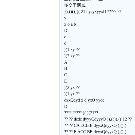
多交于两点,
}),()(),{( 21 dycyxyyxD ????? ??
y
x o a b
D
c
d
)(1 xy ??
)(2 xy ??
A
B
C
E
)(2 yx ??
)(1 yx ??
dxxQdyd x d yxQ yydc
D
???? ????? )( )(21??
?? ?? dcdc dyyyQdyyyQ )),(()),(( 12 ??
?? ?? CA ECB E dyyxQdyyxQ ),(),(
?? ?? E ACC BE dyyxQdyyxQ ),(),(