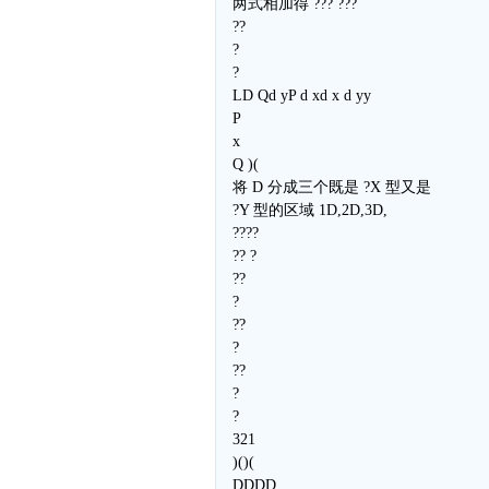
两式相加得 ??? ???
??
?
?
LD Qd yP d xd x d yy
P
x
Q )(
将 D 分成三个既是 ?X 型又是
?Y 型的区域 1D,2D,3D,
????
?? ?
??
?
??
?
??
?
?
321
)()(
DDDD