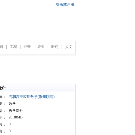
登录或注册
础
|
工程
|
经管
|
农业
|
医药
|
人文
简介
称：
高职高专应用数学(荆州职院)
类：
数学
型：
教学课件
28.38MB
小：
0
数：
0
数：