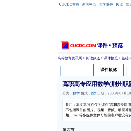
CUCDC首页
新闻中心
大学课件
阅读
知
高等教育资讯网
>
阅读频道
>
课件预览
>
基础
课件预览
课件介绍
高职高专应用数学(荆州职院
分类：
数学
格式：
ppt
日期：2006年07月1
备注：本文章/文件仅为课件“高职高专应用
不包括课件的图片、视频、音频、动画等
频、flash等多媒体文件可能因客户端没
第四节