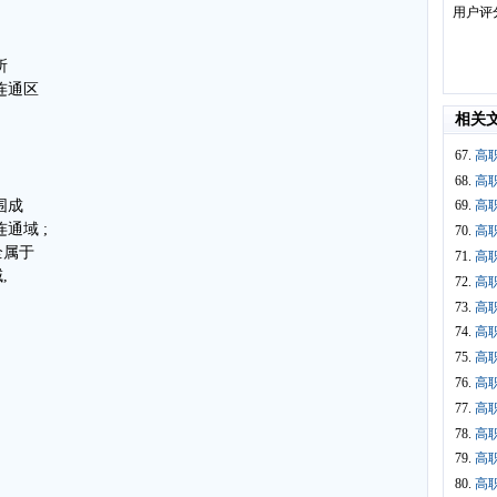
用户评
所
连通区
相关
67.
高
68.
高
围成
69.
高
通域 ;
70.
高
全属于
71.
高
,
72.
高
73.
高
74.
高
75.
高
76.
高
77.
高
78.
高
79.
高
80.
高