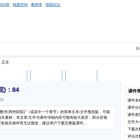
识问答
校园空间
教师库
强国论坛
基
> 正文
课件评论
用户列表
立即下载
)：84
课件
0日
课件名
课件分
数学(荆州职院)”（或其中一个章节）的简单文本/文件预览版，可能
课件类
相关素材，本文章/文件与课件详细内容可能有较大差异，部分音视
文件大
有安装相关插件而无法预览，建议用户下载完整版课件。
下载次
评论次