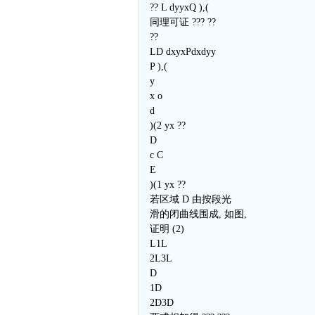
?? L dyyxQ ),(
同理可证 ??? ??
??
LD dxyxPdxdyy
P ),(
y
x o
d
)(2 yx ??
D
c C
E
)(1 yx ??
若区域 D 由按段光
滑的闭曲线围成, 如图,
证明 (2)
L1L
2L3L
D
1D
2D3D