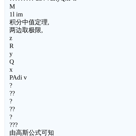
M
1l im
积分中值定理,
两边取极限,
z
R
y
Q
x
PAdi v
?
??
?
??
?
???
由高斯公式可知