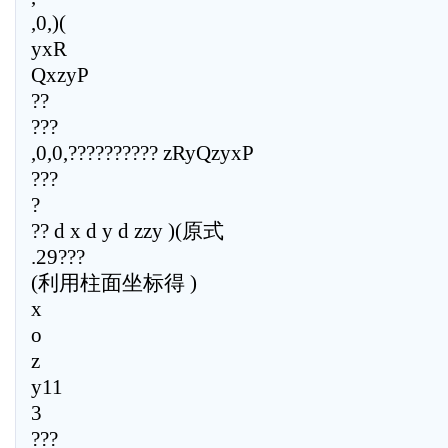
,0,)(
yxR
QxzyP
??
???
,0,0,?????????? zRyQzyxP
???
?
?? d x d y d zzy )(原式
.29???
(利用柱面坐标得 )
x
o
z
y11
3
???