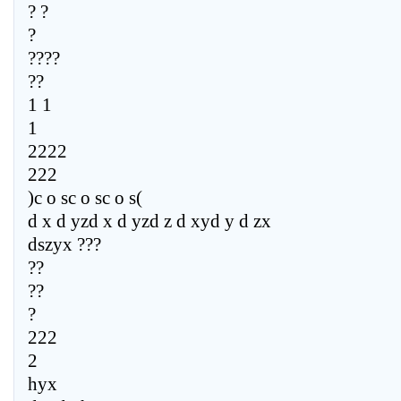
? ?
?
????
??
1 1
1
2222
222
)c o sc o sc o s(
d x d yzd x d yzd z d xyd y d zx
dszyx ???
??
??
?
222
2
hyx