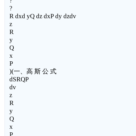
?
?
R dxd yQ dz dxP dy dzdv
z
R
y
Q
x
P
)(一、高 斯 公 式
dSRQP
dv
z
R
y
Q
x
P