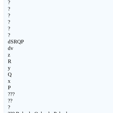
?
?
?
?
?
?
dSRQP
dv
z
R
y
Q
x
P
???
??
?