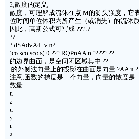
2,散度的定义,
散度，可理解成流体在点 M的源头强度，它表
位时间单位体积内所产生（或消失）的流体
因此，高斯公式可写成 ?????
??
? dSAdvAd iv n?
)co sco sco s( 0 ??? RQPnAA n ????? ??
的边界曲面，是空间闭区域其中 ??
.的外侧法向量上的投影在曲面是向量 ?AA n ?
注意,函数的梯度是一个向量，向量的散度是
数量 。
u
z
u
y
u
x