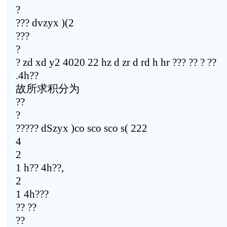
?
??? dvzyx )(2
???
?
? zd xd y2 4020 22 hz d zr d rd h hr ??? ?? ? ??
.4h??
故所求积分为
??
?
????? dSzyx )co sco sco s( 222
4
2
1 h?? 4h??,
2
1 4h???
?? ??
??