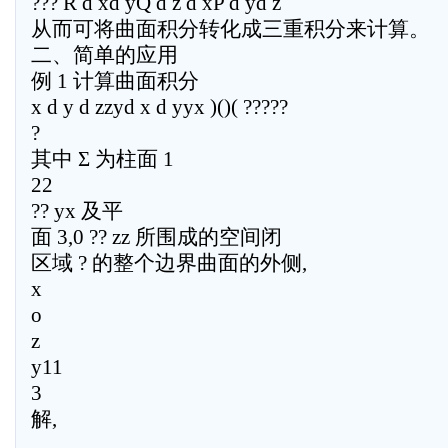
??? R d xd yQ d z d xP d yd z
从而可将曲面积分转化成三重积分来计算。
二、简单的应用
例 1 计算曲面积分
x d y d zzyd x d yyx )()( ?????
?
其中 Σ 为柱面 1
22
?? yx 及平
面 3,0 ?? zz 所围成的空间闭
区域 ? 的整个边界曲面的外侧,
x
o
z
y11
3
解,
,