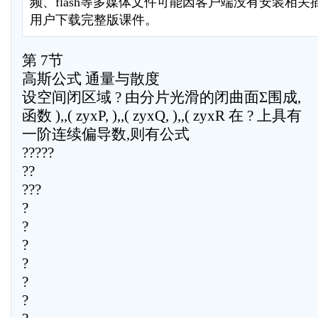
频、flash等多媒体文件可能因客户端没有安装相
用户下载完整版课件。
第 7节
高斯公式 通量与散度
设空间闭区域 ? 由分片光滑的闭曲面Σ围成,
函数 ),,( zyxP, ),,( zyxQ, ),,( zyxR 在 ? 上具有
一阶连续偏导数,则有公式
?????
??
???
?
?
?
?
?
?