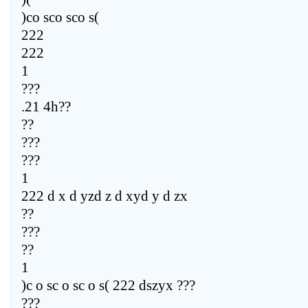
)co sco sco s(
222
222
1
???
.21 4h??
??
???
???
1
222 d x d yzd z d xyd y d zx
??
???
??
1
)c o sc o sc o s( 222 dszyx ???
???