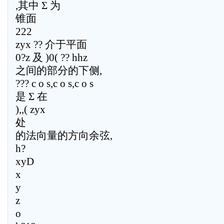
,其中 Σ 为
锥面
222
zyx ?? 介于平面
0?z 及 )0( ?? hhz
之间的部分的下侧,
??? c o s,c o s,c o s
是 Σ 在
),,( zyx
处
的法向量的方向余弦,
h?
xyD
x
y
z
o