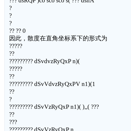
??? dsRQP )co sco sco s( ??? dsnA
?
?
?
?? ?? 0
因此，散度在直角坐标系下的形式为
?????
??
????????? dSvdvzRyQxP n)(
?????
??
????????? dSvVdvzRyQxPV n1)(1
??
?
????????? dSvVzRyQxP n1)( ),,( ???
??
???
????????? dSvVzRyQxP n