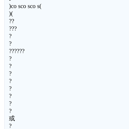
)co sco sco s(
)(
??
???
?
?
??????
?
?
?
?
?
?
?
?
或
?