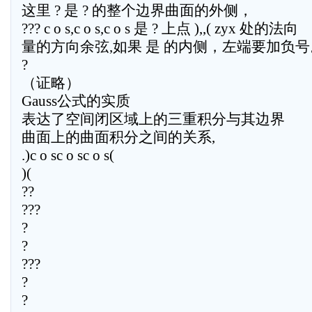
这里 ? 是 ? 的整个边界曲面的外侧，
??? c o s,c o s,c o s 是 ? 上点 ),,( zyx 处的法向
量的方向余弦,如果 是 的内侧，左端要加负号
?
（证略）
Gauss公式的实质
表达了空间闭区域上的三重积分与其边界
曲面上的曲面积分之间的关系,
.)c o sc o sc o s(
)(
??
???
?
?
???
?
?