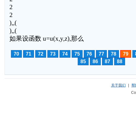
2
2
),,(
),,(
如果设函数 u=u(x,y,z),那么
70
71
72
73
74
75
76
77
78
79
85
86
87
88
关于我们
|
帮
Co