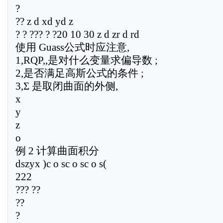
?
?? z d xd yd z
? ? ??? ? ?20 10 30 z d zr d rd
使用 Guass公式时应注意,
1,RQP,,是对什么变量求偏导数 ;
2,是否满足高斯公式的条件 ;
3,Σ 是取闭曲面的外侧,
x
y
z
o
例 2 计算曲面积分
dszyx )c o sc o sc o s(
222
??? ??
??
?