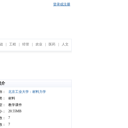
登录或注册
础
|
工程
|
经管
|
农业
|
医药
|
人文
简介
称：
北京工业大学：材料力学
类：
材料
型：
教学课件
20.55MB
小：
7
数：
7
数：