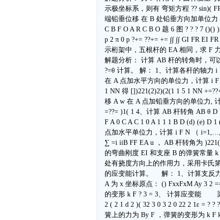
示极坐标系，则有 弯矩方程 ?? sin)( FRBD
端铅垂位移 在 B 处铅垂方向加单位力，则 ?? sin)
C B F O A R C B O 题 6 图 ? ? ? 7 ()() )2π 
p 2 π 0 p ?+= ??+= += ∫∫ ∫∫ GI FR E
示桁架中，五根杆的 EA 相同，求 F
解题分析： 计算 AB 杆的转角时，可以先求
?=θ 计算。 解： 1、计算各杆的轴力 i
在 A 点加水平方向的单位力，计算 i F N （ i
1 NN 得 [])221(2)2)(2(1 1 5 1 NN +=
移 A w 在 A 点加铅垂方向的单位力, 计算 i
=??= )1( 1 4、计算 AB 杆转角 AB θ D F B 1 
F A 0 C A C 1 0 A 1 1 1 B D (d) (e) D 1
点加水平单位力，计算 i F N （ i=1,…,
∑ =i iiB FF EA u ， AB 杆转角为 )2
的弯曲刚度 EI 和支座 B 的弹簧常量
处有挠度方向上的作用力，采用卡氏第
的应变能计算。 解： 1、计算支反力 3 2F 
A 为 x 坐标原点： () FxxFxM Ay 3 2 
的变形 k F ? 3 = 3、 计算应变能 梁的应变能为 
2 ( 2 1 d 2 )( 32 3 0 3 2 0 22
簧上的力为 By F ，弹簧的变形为 k F k F ?