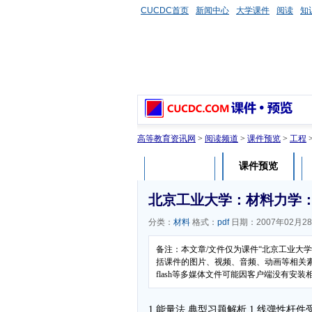
CUCDC首页
新闻中心
大学课件
阅读
知
高等教育资讯网
>
阅读频道
>
课件预览
>
工程
课件预览
课件介绍
北京工业大学：材料力学
分类：
材料
格式：
pdf
日期：2007年02月2
备注：本文章/文件仅为课件“北京工业大
括课件的图片、视频、音频、动画等相关
flash等多媒体文件可能因客户端没有安
1 能量法 典型习题解析 1 线弹性杆件