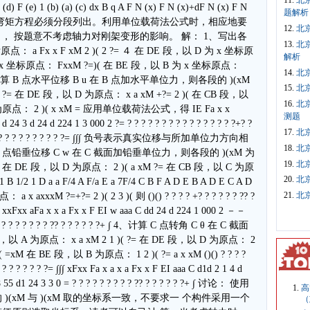
11.
北
(b) (a) (c) dx B q A F N (x) F N (x)+dF N (x) F N
题解析
 ：本题中，弯矩方程必须分段列出。利用单位载荷法公式时，相应地要
12.
北
力， 按题意不考虑轴力对刚架变形的影响。 解： 1、写出各
13.
北
 a Fx x F xM 2 )( 2 ?= ４ 在 DE 段，以 D 为 x 坐标原
解析
 为 x 坐标原点： FxxM ?=)( 在 BE 段，以 B 为 x 坐标原点：
14.
北
7 )( 2、计算 B 点水平位移 B u 在 B 点加水平单位力，则各段的 )(xM
15.
北
?= 在 DE 段，以 D 为原点： x a xM +?= 2 )( 在 CB 段，以
16.
北
为原点： 2 )( x xM = 应用单位载荷法公式，得 IE Fa x x
测题
 24 3 d 24 d 224 1 3 000 2 ?= ? ? ? ? ? ? ? ? ? ? ? ? ? ? ? ?+? ?
17.
北
 ? ? ? ? ? ? ? ? ? ? ? ? ? ? ?= ∫∫∫ 负号表示真实位移与所加单位力方向相
18.
北
铅垂位移 C w 在 C 截面加铅垂单位力，则各段的 )(xM 为
19.
北
= 在 DE 段，以 D 为原点： 2 )( a xM ?= 在 CB 段，以 C 为原
20.
北
1 B 1/2 1 D a a F/4 A F/a E a 7F/4 C B F A D E B A D E C A D
21.
北
 axxxM ?=+?= 2 )( 2 3 )( 则 ()() ? ? ? ? +? ? ? ? ? ? ?? ?
= ∫∫∫ xxFxx aFa x x a Fx x F EI w aaa C dd 24 d 224 1 000 2 －－
? ? ? ? ? ? ? ? ? ?? ? ? ? ? ? ?+ ∫ 4、计算 C 点转角 C θ 在 C 截面
A 为原点： x a xM 2 1 )( ?= 在 DE 段，以 D 为原点： 2
xM 在 BE 段，以 B 为原点： 1 2 )( ?= a x xM ()() ? ? ? ?
 ? ? ? ? ? ? ? ?= ∫∫∫ xFxx Fa x a x a Fx x F EI aaa C d1d 2 1 4 d
55 d1 24 3 3 0 = ? ? ? ? ? ? ? ? ? ?? ? ? ? ? ? ?+ ∫ 讨论： 使用
高
(xM 与 )(xM 取的坐标系一致，不要求一 个构件采用一个
（