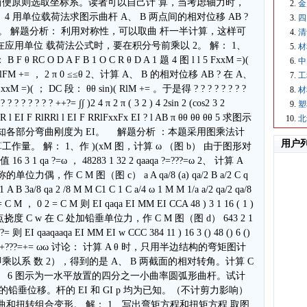
便原则选取坐标系。读者可以自己计 算，当考虑轴力时，
金
 用单位载荷法求图示曲杆 A、 B 两点间的相对位移 AB ?
四
。 解题分析： 利用对称性，可以取曲 杆一半计算，这样可
清
应用单位 载荷法公式时，要在积分号前乘以 2。 解： 1、
材
C O D A F B 1 O C R θ D A 1 题 4 图 l l 5 FxxM =)(
中
FM += ， 2 π 0 ≤≤θ 2、计算 A、 B 的相对位移 AB ? 在 A、
工
( ； DC 段： θθ sin)( RlM += 。于是得 ? ? ? ? ? ? ? ?
材
? ? ? ? ? ? ? ? ++?= ∫∫ )2 4 π 2 π ( 3 2 ) 4 2sin 2 (cos2 3 2
塑
 R lR l EI F RlRRl l EI F RRlFxxFx EI ? l AB π θθ θθ θθ 5 求图示
北
已知各部分弯曲刚度为 EI。 解题分析 ：本题采用图乘法计
用户
。 解： 1、作 )(xM 图，计算 ω （图 b） 由于图形对
 1 qa ?=ω ， 48283 1 32 2 qaaqa ?=???=ω 2、 计算 A
力偶，作 C M 图（图 c） a A qa/8 (a) qa/2 B a/2 C q
 1 A B 3a/8 qa 2 /8 M M C1 C 1 C a/4 ω 1 M M 1/a a/2 qa/2 qa/8
 = C M ， 0 2 = C M 则 EI qaqa EI MM EI CCA 48 ) 3 1 16 ( 1 )
计算 C 点挠度 C w 在 C 处加铅垂单位力，作 C M 图（图 d） 643 2 1
?= 则 EI qaaqaaqa EI MM EI w CCC 384 11 ) 16 3 () 48 () 6 ()
? ? ? ? ? ???+???=+= ωω 讨论： 计算 A θ 时，只用半边结构的弯矩图计
系 数 2），得到的是 A、 B 两截面的相对转角。计算 C
。 6 图示为一水平放置的四分之一小曲率圆弧形曲杆。试计
 的铅垂位移。杆的 EI 和 GI p 均为已知。（不计剪力影响）
弯曲和扭转组合变形。 解： 1、写出弯矩方程和扭矩方程 取图