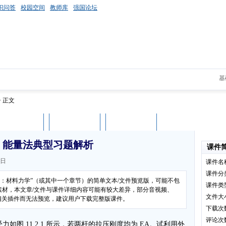
识问答
校园空间
教师库
强国论坛
基
> 正文
课件评论
用户列表
立即下载
：能量法典型习题解析
课件
8日
课件名
课件分
学：材料力学”（或其中一个章节）的简单文本/文件预览版，可能不包
课件类
素材，本文章/文件与课件详细内容可能有较大差异，部分音视频、
文件大
装相关插件而无法预览，建议用户下载完整版课件。
下载次
评论次
受力如图 11.2.1 所示，若两杆的拉压刚度均为 EA。试利用外