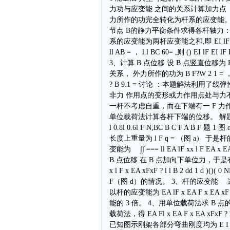
力功与应变能 之间的关系计算加力点 
力所作的功完全转化为杆系的应变能。利
节点 B的静力平衡条件求得各杆轴力： FF AB
系的应变能为两杆应变能之和,即 EI lF EI lF 
ll AB = ， l.l BC 60= ,则 () EI lF EI lF EI
3、计算 B 点位移 设 B 点竖直位移为 
关系， 外力所作的功为 B F?W 2 1 = ，并和
? B 9.1 = 讨论 ：本题解法利
非力 作用点的变形或力作用点处与力不
一杆不考虑自重，而在下端有一 F 力
单位载荷法计算各杆下端的位移。 解题分
l 0.8l 0.6l F N,BC B C F A
长度上重量为 l F q = （图 a） 于是杆
变能为 ∫∫ === ll EA lF xx l F EA x 
B 点位移 在 B 点加向下单位力，于是有 1)
x l F x EA xFxF ? l l B 2 dd 1 
F（图 d）的情况。 3、杆的应变能 这
以杆的应变能为 EA lF x EA F x EA xF V
能的 3 倍。 4、用单位载荷法求 B 点的
载荷法，得 EA Fl x EA F x EA xFxF ? 
已知图示刚架各部分弯曲刚度均为 E I，