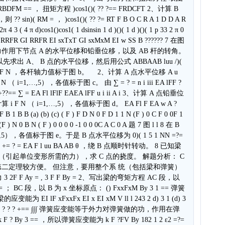
FM == ， 扭矩方程 )cos1()( ?? ?== FRDCFT 2、计算 B
( RM = ， )cos1()( ?? ?= RT F B O C R A 1 D D A R
4 3 ( 4 π d)cos1()cos1( 1 dsinsin 1 d )()( 1 d )()( 1 p 33 2 π 0
I FR RRFR GI RRFR EI sxTxT GI sxMxM EI w SS B ?????? 7 在图
 力作用下节点 A 的水平位移和铅垂位移，以及 AB 杆的转角。
出 A、 B 点的水平位移，然后用公式 ABBAAB luu /)(
 F N ，各杆轴力值标于图 b。 2、计算 A 点水平位移 A u
=1,…,5），各值标于图 c。 由 ∑ = ? = n i iii EA lFF ?
??+??== ∑ = EA Fl lFlF EAEA lFF u i ii A i 3、计算 A 点铅垂位
 F N （ i=1,…,5），各值标于图 d。 EA Fl F EA w A ?
B B (a) (b) (c) ( F ) F D N 0 F D 1 1 N (F ) 0 C F 0 0F 1
 (F ) N 0 B N ( F ) 0 0 0 0 -1 0 0 0C A C 0 A 题 7 图 l l 8 在 B
5），各值标于图 e。于是 B 点水平位移为 0)( 1 5 1 NN =?=
21( += ? = EA F l uu BA AB θ ，绕 B 点顺时针转动。 8 已知梁
 k（引起单位变形所需的力），求 C 点的挠度。 解题分析： C
二定理较方便。 但注意，要用整个系 统（包括梁和弹簧）
F Ay = , 3 F F By = 2、写出梁的弯矩方程 AC 段，以
== ； BC 段，以 B 为 x 坐标原点： () FxxFxM By 3 1 == 弹簧
EI lF xFxxFx EI x EI xM V ll l 243 2 d) 3 1 (d) 3
 2 1ε = ? ? ? ? ? ? +== ∫∫∫ 弹簧应变能等于外力对弹簧做的功，作用在弹
 By 3 == ，所以弹簧应变能为 k F ?FV By 182 1 2 ε2 =?=