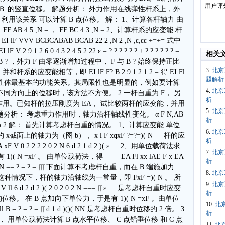
用户评
Ｂ 的竖直位移。 解题分析： 外力作用在线弹性杆系上，外
用该关系 可以计算 B 点位移。 解： 1、计算各杆轴力 由
 4 5 ,N = ， FF BC 4 3 ,N = 2、计算杆系的应变能 杆
VVV BCBCABAB BCAB 22 2 ,N 2 ,N ,ε,εε +=+= 式中
 lF V 2 9.1 2 6.0 4 3 2 4 5 2 22 ε = ? ? ? ? ? ? + ? ? ? ? ? ? =
相关
B ? ，外力 F 由零逐渐增加过程中， F 与 B ? 始终保持正比
3.
北京
杆系的应变能相等，即 EI lF F? B 2 9.1 2 1 2 = 得 EI Fl
题解析
用了线弹性体最基本的功能关系。其局限性也是明显的，例如要计算
4.
北京
同方向上的位移时，该方法不方便。 2 一杆自重为 F， 另
析
作用。已知杆的拉压刚度为 EA， 试比较两杆的应变能，并用
5.
北京
析： 考虑重力作用时，轴力沿杆轴线性变化。 α F N,AB
析
 B F 题 1 图 α 2 解： 首先计算考虑杆自重的情况。 1、计算应变能 单位
6.
北京
的 x截面上的轴力为（图 b）， x l F xqxF ?=?=)( N 杆的应
析
EA xF V 0 2 2 2 2 0 2 N 6 d 2 1 d 2 )( ε 2、用单位载荷法求
7.
北京
( N =xF 。 由单位载荷法，得 EA Fl xx lAE F x EA
析
d )()( 0 NN == ? = ? = ∫∫∫ 下面计算不考虑杆自重，而在 B 端施加力
8.
北京
种情况下，杆的轴力沿轴线为一常量，即 FxF =)( N 。 所
9.
北京
 ll 6 d 2 d 2 )( 2 0 2 0 2 N === ∫∫ ε 是考虑杆自重时应变
析
位移。 在 B 点加向下单位力，于是有 1)( N =xF 。由单位
10.
北
ll B = ? = ? = ∫∫ d 1 d )()( NN 是考虑杆自重时位移的 2 倍。 3
析
 用单位载荷法计算 B 点水平位移、 C 点铅垂位移 和 C 点