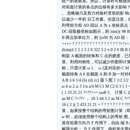
统一的坐标系。所以，计算时可根据简
对前面计算的各点的位移有多大影响？ 4
。 忽略轴力及剪力对曲杆变形的影 响
以减少一半积 分工作量。但是注意，在
列弯矩方程 AD 段以 A 为 x 坐标原点： B F θ R
DC 段取极坐标如图示，则 )sin()( θθ Rl
B 两点加单位力，则 )(xM 为 AD 段： xxM =)
+++= ? ? ? ? ? ? ? ? ? ? ? ? ? ? ? ? ?+?+= 
d)sin(d 2 2 2 3 2 0 322 3 2 π 0 2 0 lR
刚架 A 截面的转角和 C 点的挠度，
算。利用对称性，可以减少作图和计算工作量
称，只需计算 ω 1、 ω 2及对应的 C M 值 16 3
截面转角 A θ 在截面 A 和 B 加一对对称的单位
A B 1/4 1/4 (b) (d) (c) 题 5 图 1 1/2 1/2
ω 4 ω 2 ω 3 1/a a/4 M C1 M C2 6 3 1 1
( 1 33 21 21 ?=??=+= ωωθ 3、 
aa M C ?=??= ， 16 3 44 3 2 aa M C ?=?
16 ( 2 )( 2 433 21 21 = ? ? ? 
算，如果按整个结构的弯矩图计算（即乘以
w 时，必须使用整个结构上的弯矩 图
算在铅垂方向力 F 作用下，自由 端 B
解题分析： 力 F 作用下，曲杆发生