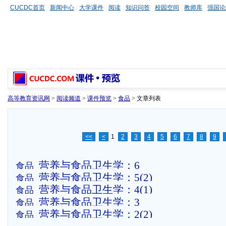
CUCDC首页
新闻中心
大学课件
阅读
知识问答
校园空间
教师库
强国论
高等教育资讯网
>
阅读频道
>
课件预览
>
食品
> 文章列表
<<
<
1
2
3
4
5
6
7
8
9
营养与食品卫生学：6
食品
营养与食品卫生学：5(2)
食品
营养与食品卫生学：4(1)
食品
营养与食品卫生学：3
食品
营养与食品卫生学：2(2)
食品